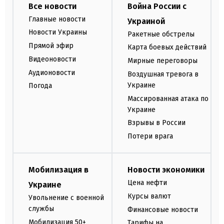
Все новости
Война России с
Главные новости
Украиной
Новости Украины
Ракетные обстрелы
Прямой эфир
Карта боевых действий
Видеоновости
Мирные переговоры
Аудионовости
Воздушная тревога в
Украине
Погода
Массированная атака по
Украине
Взрывы в России
Потери врага
Мобилизация в
Новости экономики
Цена нефти
Украине
Курсы валют
Увольнение с военной
службы
Финансовые новости
Мобилизация 50+
Тарифы на