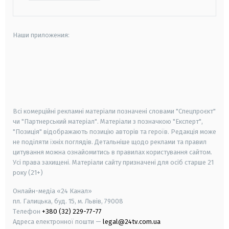
Наши приложения:
android
apple
smart tv
samsung smart tv
Всі комерційні рекламні матеріали позначені словами "Спецпроєкт"
чи "Партнерський матеріал". Матеріали з позначкою "Експерт",
"Позиція" відображають позицію авторів та героїв. Редакція може
не поділяти їхніх поглядів. Детальніше щодо реклами та правил
цитування можна ознайомитись в правилах користування сайтом.
Усі права захищені.
Матеріали сайту призначені для осіб старше
21
року (21+)
Онлайн-медіа «24 Канал»
пл. Галицька, буд. 15, м. Львів, 79008
Телефон
+380 (32) 229-77-77
Адреса електронної пошти —
legal@24tv.com.ua