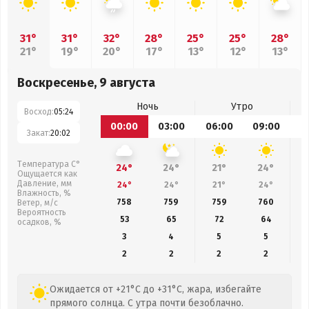
31°
31°
32°
28°
25°
25°
28°
21°
19°
20°
17°
13°
12°
13°
Воскресенье, 9 августа
Ночь
Утро
Восход:
05:24
00:00
03:00
06:00
09:00
1
Закат:
20:02
Температура С°
24°
24°
21°
24°
Ощущается как
Давление, мм
24°
24°
21°
24°
Влажность, %
758
759
759
760
Ветер, м/с
Вероятность
53
65
72
64
осадков, %
3
4
5
5
2
2
2
2
Ожидается от +21°C до +31°C, жара, избегайте
прямого солнца. С утра почти безоблачно.