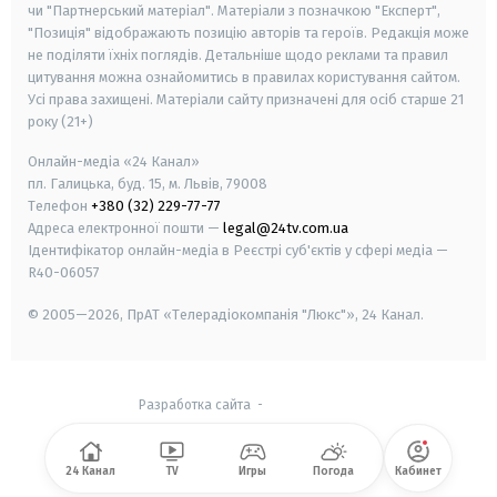
чи "Партнерський матеріал". Матеріали з позначкою "Експерт",
"Позиція" відображають позицію авторів та героїв. Редакція може
не поділяти їхніх поглядів. Детальніше щодо реклами та правил
цитування можна ознайомитись в правилах користування сайтом.
Усі права захищені.
Матеріали сайту призначені для осіб старше
21
року (21+)
Онлайн-медіа «24 Канал»
пл. Галицька, буд. 15, м. Львів, 79008
Телефон
+380 (32) 229-77-77
Адреса електронної пошти —
legal@24tv.com.ua
Ідентифікатор онлайн-медіа в Реєстрі суб'єктів у сфері медіа —
R40-06057
© 2005—2026,
ПрАТ «Телерадіокомпанія "Люкс"», 24 Канал.
Разработка сайта
-
24 Канал
TV
Игры
Погода
Кабинет