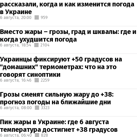
рассказали, когда и как изменится погода
в Украине
6 августа,
20:00
959
Вместо жары – грозы, град и шквалы: где и
когда ухудшится погода
6 августа,
18:54
2104
Украинцы фиксируют +50 градусов на
"домашних" термометрах: что на это
говорят синоптики
6 августа,
16:46
2259
Грозы сменят сильную жару до +38:
прогноз погоды на ближайшие дни
6 августа,
08:00
3323
Пик жары в Украине: где 6 августа
температура достигнет +38 градусов
6 августа,
06:40
828