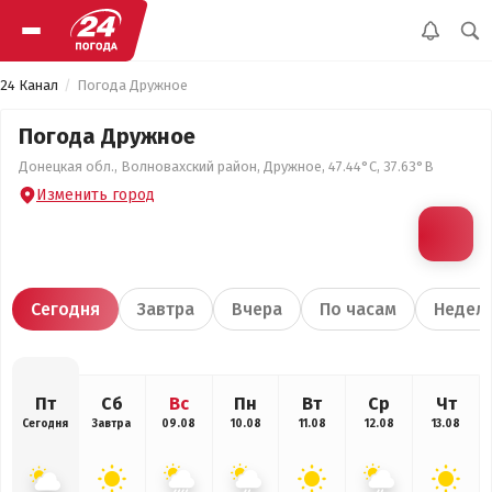
24 Канал
Погода Дружное
Погода Дружное
Донецкая обл., Волновахский район, Дружное, 47.44°С, 37.63°В
Изменить город
Сегодня
Завтра
Вчера
По часам
Недел
Пт
Сб
Вс
Пн
Вт
Ср
Чт
Сегодня
Завтра
09.08
10.08
11.08
12.08
13.08