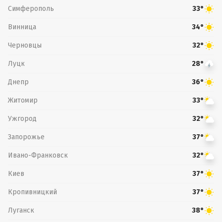
Симферополь
33°
Винница
34°
Черновцы
32°
Луцк
28°
Днепр
36°
Житомир
33°
Ужгород
32°
Запорожье
37°
Ивано-Франковск
32°
Киев
37°
Кропивницкий
37°
Луганск
38°