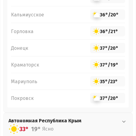
Кальмиусское
36°
/
20°
Горловка
36°
/
21°
Донецк
37°
/
20°
Краматорск
37°
/
19°
Мариуполь
35°
/
23°
Покровск
37°
/
20°
Автономная Республика Крым
33°
19°
Ясно