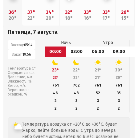
36°
37°
34°
32°
33°
33°
26°
20°
22°
20°
18°
16°
17°
15°
Пятница, 7 августа
Ночь
Утро
Восход:
05:14
00:00
03:00
06:00
09:00
1
Закат:
19:56
Температура С°
23°
22°
21°
30°
Ощущается как
Давление, мм
23°
22°
21°
30°
Влажность, %
761
762
761
761
Ветер, м/с
Вероятность
46
48
52
35
осадков, %
2
3
3
3
2
2
2
2
Температура воздуха от +20°C до +36°C, будет
жарко, пейте больше воды. С утра до вечера
небо будет чистым, ветер до 6 м/с, осадков не