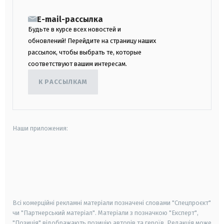
E-mail-рассылка
Будьте в курсе всех новостей и
обновлений! Перейдите на страницу наших
рассылок, чтобы выбрать те, которые
соответствуют вашим интересам.
К РАССЫЛКАМ
Наши приложения:
android
apple
smart tv
samsung smart tv
Всі комерційні рекламні матеріали позначені словами "Спецпроєкт"
чи "Партнерський матеріал". Матеріали з позначкою "Експерт",
"Позиція" відображають позицію авторів та героїв. Редакція може