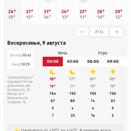
24°
27°
31°
24°
23°
26°
29°
15°
13°
14°
13°
11°
10°
12°
7
/14
Воскресенье, 9 августа
Ночь
Утро
Восход:
05:43
00:00
03:00
06:00
09:00
1
Закат:
20:29
Температура С°
18°
17°
16°
18°
Ощущается как
Давление, мм
18°
17°
16°
18°
Влажность, %
764
765
765
766
Ветер, м/с
Вероятность
67
80
74
61
осадков, %
5
4
4
5
7
23
14
2
Ожидается от +15°C до +24°C. В течение всего