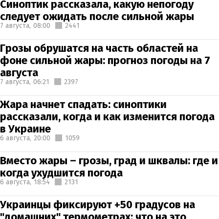
Синоптик рассказала, какую непогоду
следует ожидать после сильной жары
7 августа,
08:00
2441
Грозы обрушатся на часть областей на
фоне сильной жары: прогноз погоды на 7
августа
7 августа,
06:21
2397
Жара начнет спадать: синоптики
рассказали, когда и как изменится погода
в Украине
6 августа,
20:00
1059
Вместо жары – грозы, град и шквалы: где и
когда ухудшится погода
6 августа,
18:54
2131
Украинцы фиксируют +50 градусов на
"домашних" термометрах: что на это