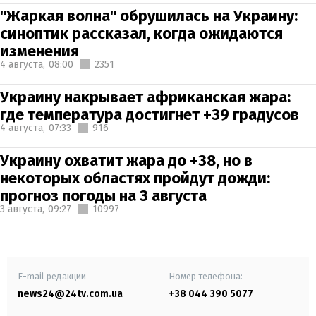
"Жаркая волна" обрушилась на Украину:
синоптик рассказал, когда ожидаются
изменения
4 августа,
08:00
2351
Украину накрывает африканская жара:
где температура достигнет +39 градусов
4 августа,
07:33
916
Украину охватит жара до +38, но в
некоторых областях пройдут дожди:
прогноз погоды на 3 августа
3 августа,
09:27
10997
E-mail редакции
Номер телефона:
news24@24tv.com.ua
+38 044 390 5077