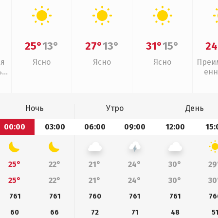
25°
13°
27°
13°
31°
15°
24
ая
Ясно
Ясно
Ясно
Преи
,
енн
дь
Ночь
Утро
День
00:00
03:00
06:00
09:00
12:00
15:
25°
22°
21°
24°
30°
29
25°
22°
21°
24°
30°
30
761
761
760
761
761
76
60
66
72
71
48
5