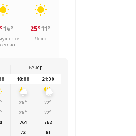
°
14°
25°
11°
муществ
Ясно
о ясно
Вечер
00
18:00
21:00
°
26°
22°
°
26°
22°
0
761
762
1
72
81