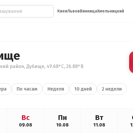
Киев
Львов
Винница
Хмельницкий
бище
ий район, Дубище, 49.68°С, 26.88°В
ера
По часам
Неделя
10 дней
2 недели
Вс
Пн
Вт
09.08
10.08
11.08
1