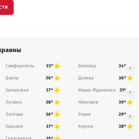
СТИ
краины
Симферополь
Винница
33°
34°
Днепр
Донецк
36°
36°
Запорожье
Ивано-Франковск
37°
31°
Луганск
Николаев
38°
39°
Полтава
Ровно
36°
29°
Харьков
Херсон
37°
38°
Севастополь
35°