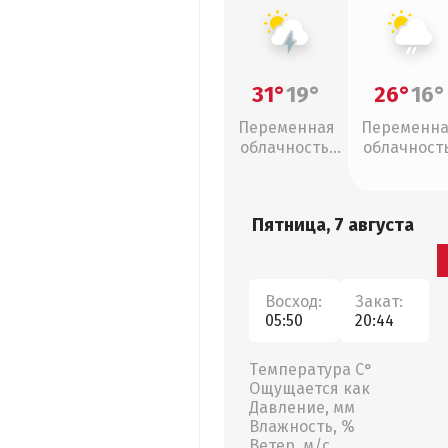
31°
19°
26°
16°
Переменная
Переменн
облачность,
облачность
грозы
слабый дож
Пятница, 7 августа
Восход:
Закат:
05:50
20:44
Температура С°
Ощущается как
Давление, мм
Влажность, %
Ветер, м/с