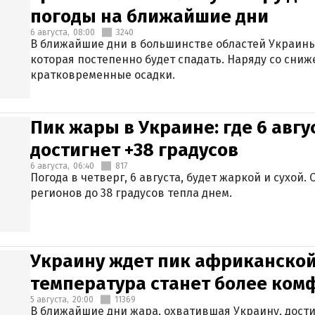
погоды на ближайшие дни
6 августа,
08:00
3240
В ближайшие дни в большинстве областей Украины
которая постепенно будет спадать. Наряду со сн
кратковременные осадки.
Пик жары в Украине: где 6 авг
достигнет +38 градусов
6 августа,
06:40
817
Погода в четверг, 6 августа, будет жаркой и сухой
регионов до 38 градусов тепла днем.
Украину ждет пик африканской
температура станет более ком
5 августа,
20:00
11369
В ближайшие дни жара, охватившая Украину, дости