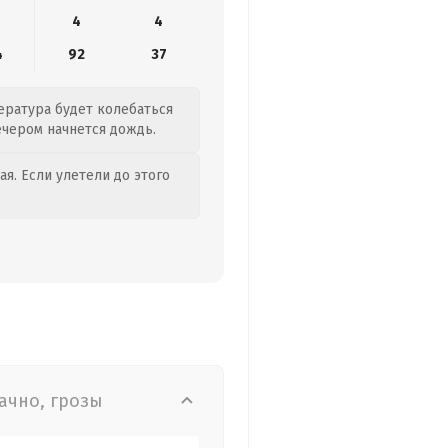
4
4
4
92
37
ература будет колебаться
Вечером начнется дождь.
я. Если улетели до этого
ачно, грозы