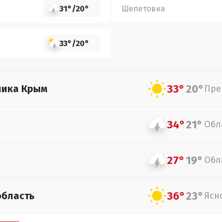
31°
/
20°
Шепетовка
33°
/
20°
33°
20°
лика Крым
Пре
34°
21°
Обл
27°
19°
Обл
36°
23°
область
Ясн