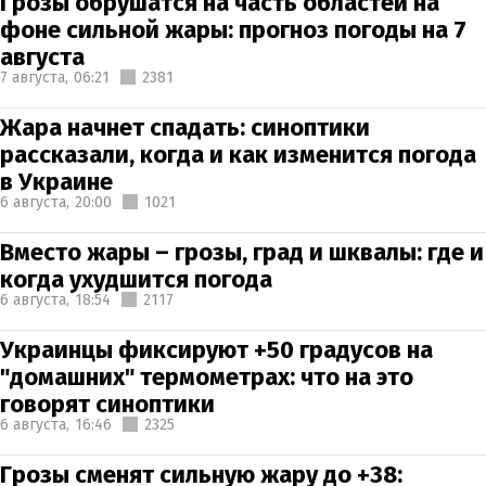
Грозы обрушатся на часть областей на
фоне сильной жары: прогноз погоды на 7
августа
7 августа,
06:21
2381
Жара начнет спадать: синоптики
рассказали, когда и как изменится погода
в Украине
6 августа,
20:00
1021
Вместо жары – грозы, град и шквалы: где и
когда ухудшится погода
6 августа,
18:54
2117
Украинцы фиксируют +50 градусов на
"домашних" термометрах: что на это
говорят синоптики
6 августа,
16:46
2325
Грозы сменят сильную жару до +38: