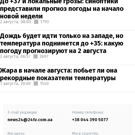
До +37 и локальные грозы: синоптики
представили прогноз погоды на начало
новой недели
2 августа,
08:00
1793
Дождь будет идти только на западе, но
температура поднимется до +35: какую
погоду прогнозируют на 2 августа
2 августа,
06:57
2697
Жара в начале августа: побьет ли она
рекордные показатели температуры
1 августа,
20:00
1540
E-mail редакции
Номер телефона:
news24@24tv.com.ua
+38 044 390 5077
Мы здесь:
Мы в соцсетях: