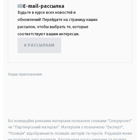
E-mail-рассылка
Будьте в курсе всех новостей и
обновлений! Перейдите на страницу наших
рассылок, чтобы выбрать те, которые
соответствуют вашим интересам.
К РАССЫЛКАМ
Наши приложения:
android
apple
smart tv
samsung smart tv
Всі комерційні рекламні матеріали позначені словами "Спецпроєкт"
чи "Партнерський матеріал". Матеріали з позначкою "Експерт",
"Позиція" відображають позицію авторів та героїв. Редакція може
не поділяти їхніх поглядів. Детальніше щодо реклами та правил