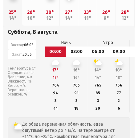
25°
26°
30°
27°
23°
26°
28°
14°
10°
12°
14°
11°
9°
12°
Суббота, 8 августа
Ночь
Утро
Восход:
06:02
00:00
03:00
06:00
09:00
1
Закат:
20:56
Температура С°
17°
16°
14°
18°
Ощущается как
Давление, мм
17°
16°
14°
18°
Влажность, %
764
765
765
766
Ветер, м/с
Вероятность
94
91
85
77
осадков, %
3
3
3
2
41
18
20
6
До обеда переменная облачность, едва
ощутимый ветер до 4 м/с. На термометре от
+14°C до +25°C, комфортная температура для