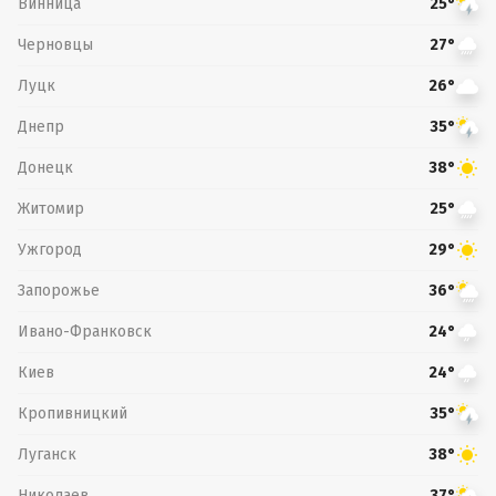
Винница
25°
Черновцы
27°
Луцк
26°
Днепр
35°
Донецк
38°
Житомир
25°
Ужгород
29°
Запорожье
36°
Ивано-Франковск
24°
Киев
24°
Кропивницкий
35°
Луганск
38°
Николаев
37°