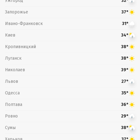
Ужгород
32°
Запорожье
37°
Ивано-Франковск
31°
Киев
34°
Кропивницкий
38°
Луганск
38°
Николаев
39°
Львов
27°
Одесса
35°
Полтава
36°
Ровно
29°
Сумы
38°
Харьков
37°