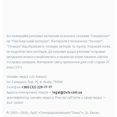
android
apple
smart tv
samsung smart tv
Всі комерційні рекламні матеріали позначені словами "Спецпроєкт"
чи "Партнерський матеріал". Матеріали з позначкою "Експерт",
"Позиція" відображають позицію авторів та героїв. Редакція може
не поділяти їхніх поглядів. Детальніше щодо реклами та правил
цитування можна ознайомитись в правилах користування сайтом.
Усі права захищені.
Матеріали сайту призначені для осіб старше
21
року (21+)
Онлайн-медіа «24 Канал»
пл. Галицька, буд. 15, м. Львів, 79008
Телефон
+380 (32) 229-77-77
Адреса електронної пошти —
legal@24tv.com.ua
Ідентифікатор онлайн-медіа в Реєстрі суб'єктів у сфері медіа —
R40-06057
© 2005—2026,
ПрАТ «Телерадіокомпанія "Люкс"», 24 Канал.