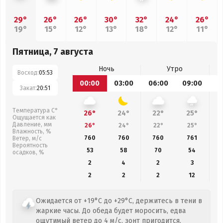
29°
26°
26°
30°
32°
24°
26°
19°
15°
12°
13°
18°
12°
11°
Пятница, 7 августа
Ночь
Утро
Восход:
05:53
00:00
03:00
06:00
09:00
1
Закат:
20:51
Температура С°
26°
24°
22°
25°
Ощущается как
Давление, мм
26°
24°
22°
25°
Влажность, %
760
760
760
761
Ветер, м/с
Вероятность
53
58
70
54
осадков, %
2
4
2
3
2
2
2
12
Ожидается от +19°C до +29°C, держитесь в тени в
жаркие часы. До обеда будет моросить, едва
ощутимый ветер до 4 м/с, зонт пригодится.