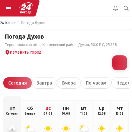
24 Канал
Погода Духов
Погода Духов
Тернопольская обл., Кременецкий район, Духов, 50.01°С, 25.7°В
Изменить город
Сегодня
Завтра
Вчера
По часам
Недел
Пт
Сб
Вс
Пн
Вт
Ср
Чт
Сегодня
Завтра
09.08
10.08
11.08
12.08
13.08