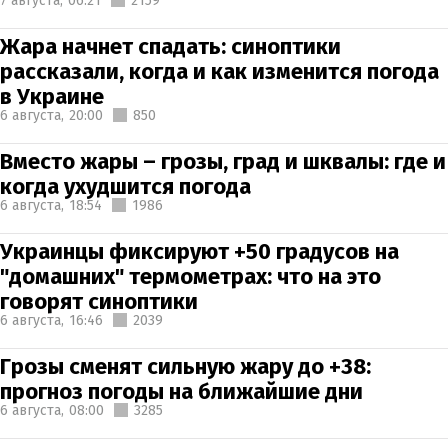
7 августа,
06:21
2159
Жара начнет спадать: синоптики
рассказали, когда и как изменится погода
в Украине
6 августа,
20:00
850
Вместо жары – грозы, град и шквалы: где и
когда ухудшится погода
6 августа,
18:54
1986
Украинцы фиксируют +50 градусов на
"домашних" термометрах: что на это
говорят синоптики
6 августа,
16:46
2039
Грозы сменят сильную жару до +38:
прогноз погоды на ближайшие дни
6 августа,
08:00
3285