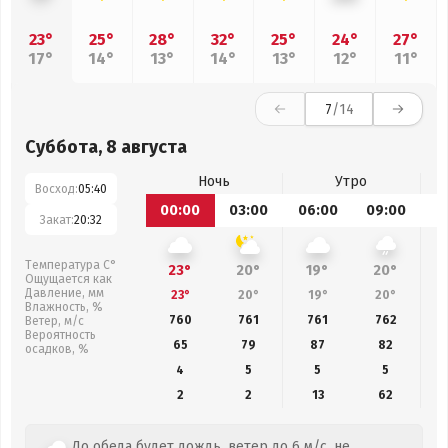
23°
25°
28°
32°
25°
24°
27°
17°
14°
13°
14°
13°
12°
11°
7
/14
Суббота, 8 августа
Ночь
Утро
Восход:
05:40
00:00
03:00
06:00
09:00
1
Закат:
20:32
Температура С°
23°
20°
19°
20°
Ощущается как
Давление, мм
23°
20°
19°
20°
Влажность, %
760
761
761
762
Ветер, м/с
Вероятность
65
79
87
82
осадков, %
4
5
5
5
2
2
13
62
До обеда будет дождь, ветер до 6 м/с, не