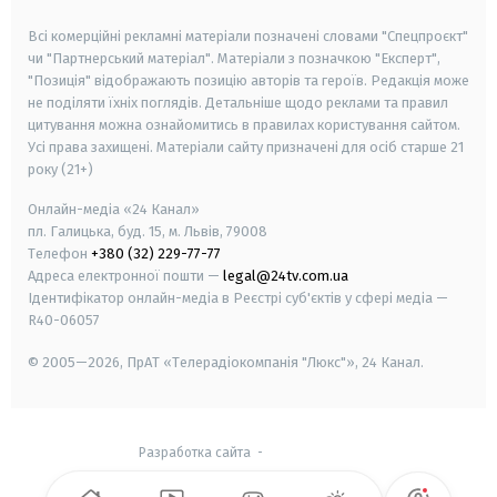
smart tv
samsung smart tv
Всі комерційні рекламні матеріали позначені словами "Спецпроєкт"
чи "Партнерський матеріал". Матеріали з позначкою "Експерт",
"Позиція" відображають позицію авторів та героїв. Редакція може
не поділяти їхніх поглядів. Детальніше щодо реклами та правил
цитування можна ознайомитись в правилах користування сайтом.
Усі права захищені.
Матеріали сайту призначені для осіб старше
21
року (21+)
Онлайн-медіа «24 Канал»
пл. Галицька, буд. 15, м. Львів, 79008
Телефон
+380 (32) 229-77-77
Адреса електронної пошти —
legal@24tv.com.ua
Ідентифікатор онлайн-медіа в Реєстрі суб'єктів у сфері медіа —
R40-06057
© 2005—2026,
ПрАТ «Телерадіокомпанія "Люкс"», 24 Канал.
Разработка сайта
-