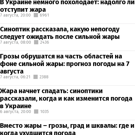
В Украине немного похолодает: надолго ли
отступит жара
7 августа,
20:00
6961
Синоптик рассказала, какую непогоду
следует ожидать после сильной жары
7 августа,
08:00
2436
Грозы обрушатся на часть областей на
фоне сильной жары: прогноз погоды на 7
августа
7 августа,
06:21
2388
Жара начнет спадать: синоптики
рассказали, когда и как изменится погода
в Украине
6 августа,
20:00
1035
Вместо жары – грозы, град и шквалы: где и
когда ухудшится погода