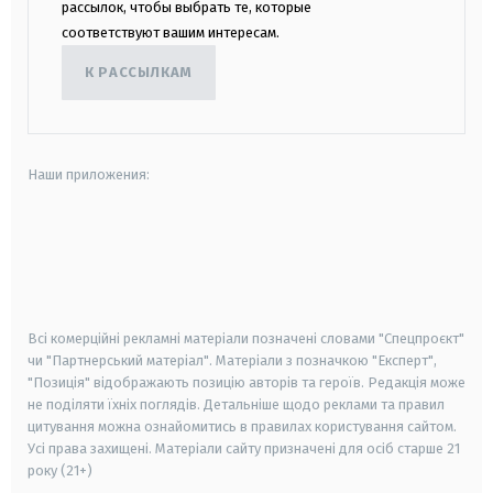
рассылок, чтобы выбрать те, которые
соответствуют вашим интересам.
К РАССЫЛКАМ
Наши приложения:
android
apple
smart tv
samsung smart tv
Всі комерційні рекламні матеріали позначені словами "Спецпроєкт"
чи "Партнерський матеріал". Матеріали з позначкою "Експерт",
"Позиція" відображають позицію авторів та героїв. Редакція може
не поділяти їхніх поглядів. Детальніше щодо реклами та правил
цитування можна ознайомитись в правилах користування сайтом.
Усі права захищені.
Матеріали сайту призначені для осіб старше
21
року (21+)