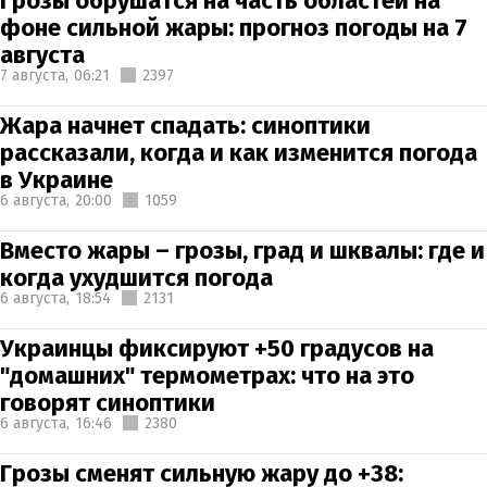
Грозы обрушатся на часть областей на
фоне сильной жары: прогноз погоды на 7
августа
7 августа,
06:21
2397
Жара начнет спадать: синоптики
рассказали, когда и как изменится погода
в Украине
6 августа,
20:00
1059
Вместо жары – грозы, град и шквалы: где и
когда ухудшится погода
6 августа,
18:54
2131
Украинцы фиксируют +50 градусов на
"домашних" термометрах: что на это
говорят синоптики
6 августа,
16:46
2380
Грозы сменят сильную жару до +38: