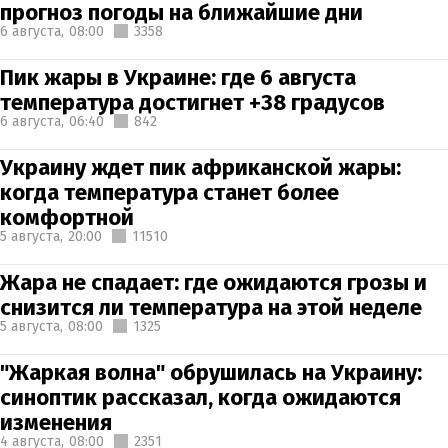
прогноз погоды на ближайшие дни
6 августа,
08:00
3358
Пик жары в Украине: где 6 августа
температура достигнет +38 градусов
6 августа,
06:40
842
Украину ждет пик африканской жары:
когда температура станет более
комфортной
5 августа,
20:00
11510
Жара не спадает: где ожидаются грозы и
снизится ли температура на этой неделе
5 августа,
08:00
1325
"Жаркая волна" обрушилась на Украину:
синоптик рассказал, когда ожидаются
изменения
4 августа,
08:00
2351