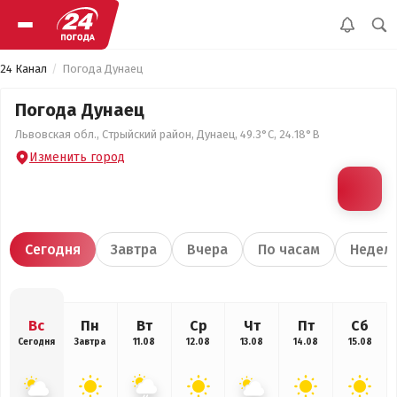
24 Канал
Погода Дунаец
Погода Дунаец
Львовская обл., Стрыйский район, Дунаец, 49.3°С, 24.18°В
Изменить город
Сегодня
Завтра
Вчера
По часам
Недел
Вс
Пн
Вт
Ср
Чт
Пт
Сб
Сегодня
Завтра
11.08
12.08
13.08
14.08
15.08