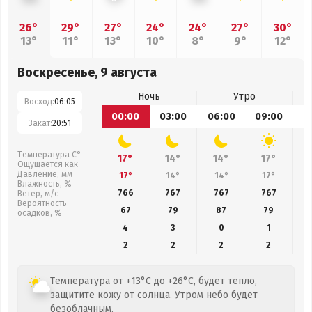
26°
29°
27°
24°
24°
27°
30°
13°
11°
13°
10°
8°
9°
12°
Воскресенье, 9 августа
Ночь
Утро
Восход:
06:05
00:00
03:00
06:00
09:00
1
Закат:
20:51
Температура С°
17°
14°
14°
17°
Ощущается как
Давление, мм
17°
14°
14°
17°
Влажность, %
766
767
767
767
Ветер, м/с
Вероятность
67
79
87
79
осадков, %
4
3
0
1
2
2
2
2
Температура от +13°C до +26°C, будет тепло,
защитите кожу от солнца. Утром небо будет
безоблачным.