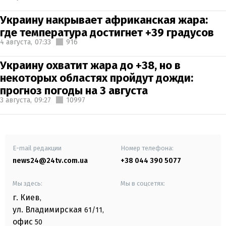
Украину накрывает африканская жара:
где температура достигнет +39 градусов
4 августа,
07:33
916
Украину охватит жара до +38, но в
некоторых областях пройдут дожди:
прогноз погоды на 3 августа
3 августа,
09:27
10997
E-mail редакции
Номер телефона:
news24@24tv.com.ua
+38 044 390 5077
Мы здесь:
Мы в соцсетях:
г. Киев
,
ул. Владимирская
61/11,
офис
50