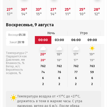
27°
30°
33°
27°
25°
25°
28°
17°
14°
15°
14°
11°
10°
12°
Воскресенье, 9 августа
Ночь
Утро
Восход:
05:38
00:00
03:00
06:00
09:00
1
Закат:
20:18
Температура С°
20°
18°
17°
19°
Ощущается как
Давление, мм
20°
18°
17°
19°
Влажность, %
762
762
762
763
Ветер, м/с
Вероятность
74
76
77
59
осадков, %
6
6
6
6
2
2
2
2
Температура воздуха от +17°C до +27°C,
держитесь в тени в жаркие часы. С утра
пасмурно, ветер до 6 м/с. После обеда