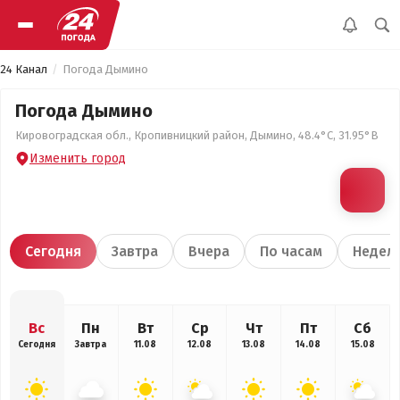
24 Канал
Погода Дымино
Погода Дымино
Кировоградская обл., Кропивницкий район, Дымино, 48.4°С, 31.95°В
Изменить город
Сегодня
Завтра
Вчера
По часам
Недел
Вс
Пн
Вт
Ср
Чт
Пт
Сб
Сегодня
Завтра
11.08
12.08
13.08
14.08
15.08