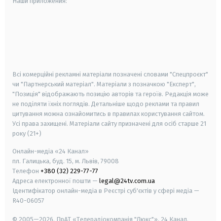
Наши приложения:
android
apple
smart tv
samsung smart tv
Всі комерційні рекламні матеріали позначені словами "Спецпроєкт"
чи "Партнерський матеріал". Матеріали з позначкою "Експерт",
"Позиція" відображають позицію авторів та героїв. Редакція може
не поділяти їхніх поглядів. Детальніше щодо реклами та правил
цитування можна ознайомитись в правилах користування сайтом.
Усі права захищені.
Матеріали сайту призначені для осіб старше
21
року (21+)
Онлайн-медіа «24 Канал»
пл. Галицька, буд. 15, м. Львів, 79008
Телефон
+380 (32) 229-77-77
Адреса електронної пошти —
legal@24tv.com.ua
Ідентифікатор онлайн-медіа в Реєстрі суб'єктів у сфері медіа —
R40-06057
© 2005—2026,
ПрАТ «Телерадіокомпанія "Люкс"», 24 Канал.