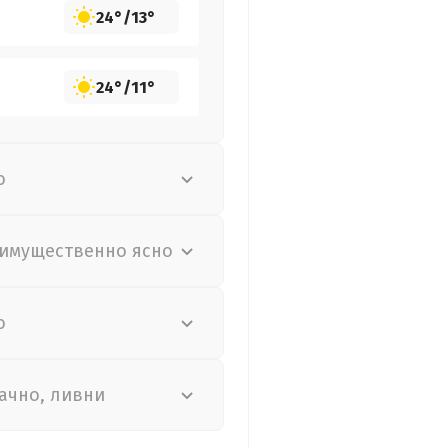
24°
/
13°
24°
/
11°
о
имущественно ясно
о
ачно, ливни