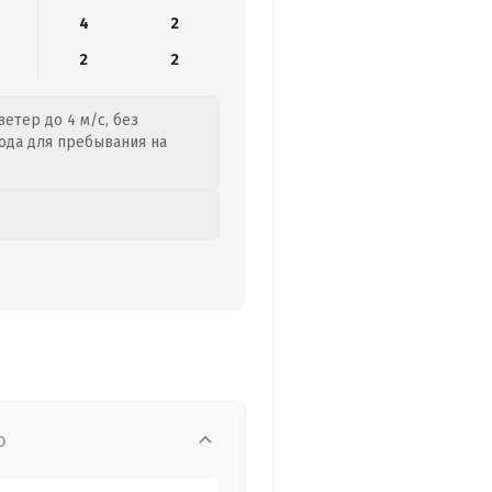
4
2
2
2
етер до 4 м/с, без
года для пребывания на
о