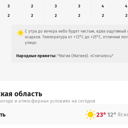
3
2
3
3
4
4
2
2
2
2
2
2
С утра до вечера небо будет чистым, едва ощутимый в
осадков. Температура от +12°C до +25°C, отличная по
улице.
Народные приметы:
"Матия (Матвея). «Считалось"
ская
область
огоде и атмосферных условиях на сегодня
23°
12°
ть
Ясн