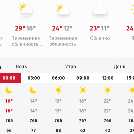
29°
16°
24°
12°
23°
11°
24
ая
Переменная
Переменная
Облачно
ь
облачность,
облачность
ливни
Ночь
Утро
День
а
00:00
03:00
06:00
09:00
12:00
15:
16°
14°
13°
18°
22°
24
16°
14°
13°
18°
22°
24
765
766
766
767
766
76
66
77
88
62
42
3