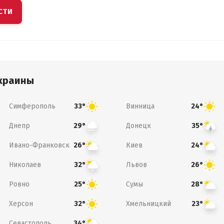
СТИ
краины
Симферополь
Винница
33°
24°
Днепр
Донецк
29°
35°
Ивано-Франковск
Киев
26°
24°
Николаев
Львов
32°
26°
Ровно
Сумы
25°
28°
Херсон
Хмельницкий
32°
23°
Севастополь
34°