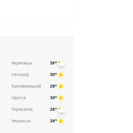
Черновцы
26°
Ужгород
30°
Кропивницкий
28°
Одесса
30°
Тернополь
26°
Черкассы
26°