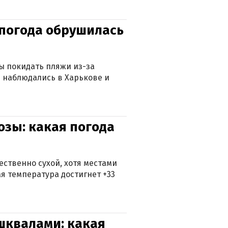
епогода обрушилась
ны покидать пляжи из-за
 наблюдались в Харькове и
озы: какая погода
ственно сухой, хотя местами
 температура достигнет +33
 шквалами: какая