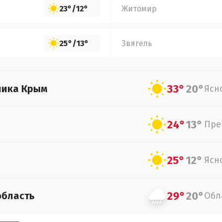
23°
/
12°
Житомир
25°
/
13°
Звягель
33°
20°
лика Крым
Ясн
24°
13°
Пре
25°
12°
Ясн
29°
20°
область
Обл