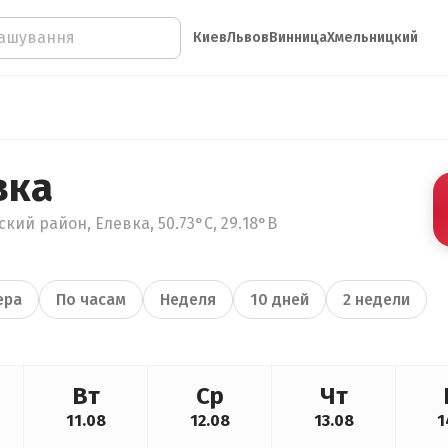
Киев
Львов
Винница
Хмельницкий
вка
кий район, Елевка, 50.73°С, 29.18°В
ера
По часам
Неделя
10 дней
2 недели
Вт
Ср
Чт
11.08
12.08
13.08
1