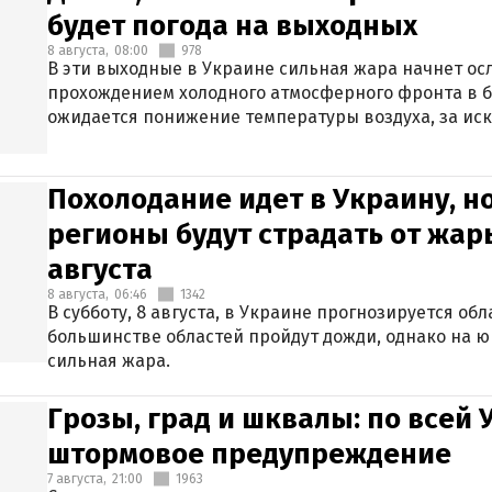
будет погода на выходных
8 августа,
08:00
978
В эти выходные в Украине сильная жара начнет осл
прохождением холодного атмосферного фронта в 
ожидается понижение температуры воздуха, за ис
Крыма.
Похолодание идет в Украину, н
регионы будут страдать от жары
августа
8 августа,
06:46
1342
В субботу, 8 августа, в Украине прогнозируется об
большинстве областей пройдут дожди, однако на ю
сильная жара.
Грозы, град и шквалы: по всей
штормовое предупреждение
7 августа,
21:00
1963