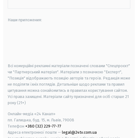
Наши приложения:
android
apple
smart tv
samsung smart tv
Всі комерційні рекламні матеріали позначені словами "Спецпроєкт"
чи "Партнерський матеріал". Матеріали з позначкою "Експерт",
"Позиція" відображають позицію авторів та героїв. Редакція може
не поділяти їхніх поглядів. Детальніше щодо реклами та правил
цитування можна ознайомитись в правилах користування сайтом.
Усі права захищені.
Матеріали сайту призначені для осіб старше
21
року (21+)
Онлайн-медіа «24 Канал»
пл. Галицька, буд. 15, м. Львів, 79008
Телефон
+380 (32) 229-77-77
Адреса електронної пошти —
legal@24tv.com.ua