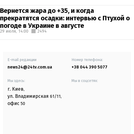
Вернется жара до +35, и когда
прекратятся осадки: интервью с Птухой о
погоде в Украине в августе
29 июля,
14:00
2494
E-mail редакции
Номер телефона:
news24@24tv.com.ua
+38 044 390 5077
Мы здесь:
Мы в соцсетях:
г. Киев
,
ул. Владимирская
61/11,
офис
50