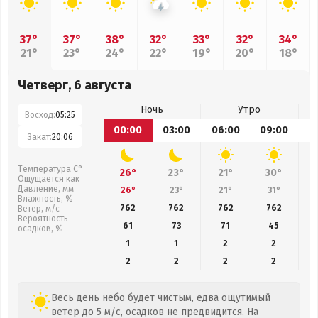
37°
37°
38°
32°
33°
32°
34°
21°
23°
24°
22°
19°
20°
18°
Четверг, 6 августа
Ночь
Утро
Восход:
05:25
00:00
03:00
06:00
09:00
1
Закат:
20:06
Температура С°
26°
23°
21°
30°
Ощущается как
Давление, мм
26°
23°
21°
31°
Влажность, %
762
762
762
762
Ветер, м/с
Вероятность
61
73
71
45
осадков, %
1
1
2
2
2
2
2
2
Весь день небо будет чистым, едва ощутимый
ветер до 5 м/с, осадков не предвидится. На