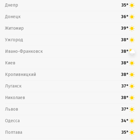
Днепр
35°
Донецк
36°
Житомир
39°
Ужгород
38°
Ивано-Франковск
38°
Киев
38°
Кропивницкий
38°
Луганск
37°
Николаев
38°
Львов
37°
Одесса
34°
Полтава
35°