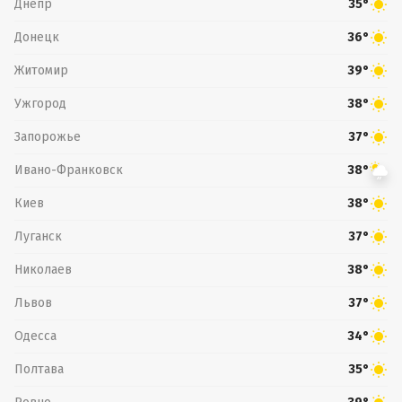
Днепр
35°
Донецк
36°
Житомир
39°
Ужгород
38°
Запорожье
37°
Ивано-Франковск
38°
Киев
38°
Луганск
37°
Николаев
38°
Львов
37°
Одесса
34°
Полтава
35°