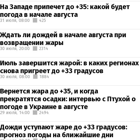
На Западе припечет до +35: какой будет
погода в начале августа
31 июля,
08:00
425
Ждать ли дождей в начале августа при
возвращении жары
30 июля,
20:00
2314
Июль завершится жарой: в каких регионах
снова пригреет до +33 градусов
30 июля,
08:00
1884
Вернется жара до +35, и когда
прекратятся осадки: интервью с Птухой о
погоде в Украине в августе
29 июля,
14:00
2494
Дожди уступают жаре до +33 градусов:
прогноз погоды на ближайшие дни