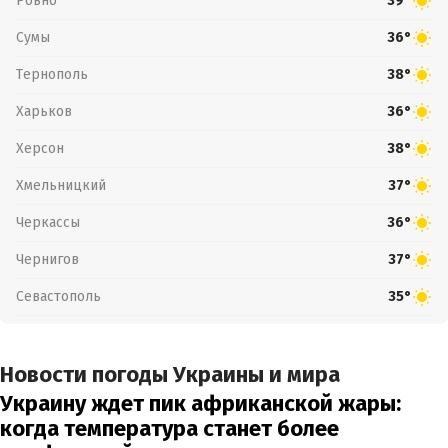
Ровно
39°
Сумы
36°
Тернополь
38°
Харьков
36°
Херсон
38°
Хмельницкий
37°
Черкассы
36°
Чернигов
37°
Севастополь
35°
Новости погоды Украины и мира
Украину ждет пик африканской жары:
когда температура станет более