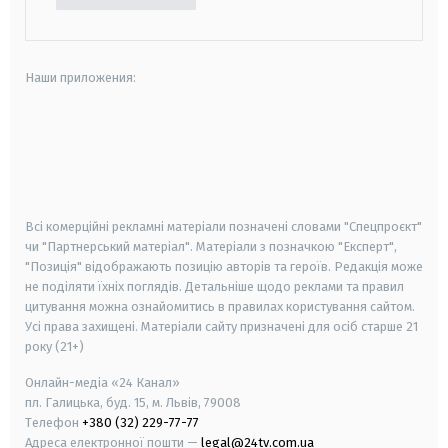
Наши приложения:
android
apple
smart tv
samsung smart tv
Всі комерційні рекламні матеріали позначені словами "Спецпроєкт"
чи "Партнерський матеріал". Матеріали з позначкою "Експерт",
"Позиція" відображають позицію авторів та героїв. Редакція може
не поділяти їхніх поглядів. Детальніше щодо реклами та правил
цитування можна ознайомитись в правилах користування сайтом.
Усі права захищені.
Матеріали сайту призначені для осіб старше
21
року (21+)
Онлайн-медіа «24 Канал»
пл. Галицька, буд. 15, м. Львів, 79008
Телефон
+380 (32) 229-77-77
Адреса електронної пошти —
legal@24tv.com.ua