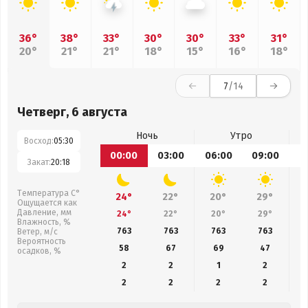
36°
38°
33°
30°
30°
33°
31°
20°
21°
21°
18°
15°
16°
18°
7
/14
Четверг, 6 августа
Ночь
Утро
Восход:
05:30
00:00
03:00
06:00
09:00
1
Закат:
20:18
Температура С°
24°
22°
20°
29°
Ощущается как
Давление, мм
24°
22°
20°
29°
Влажность, %
763
763
763
763
Ветер, м/с
Вероятность
58
67
69
47
осадков, %
2
2
1
2
2
2
2
2