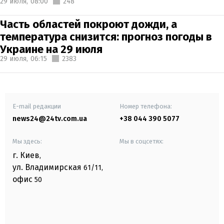
29 июля,
08:00
248
Часть областей покроют дожди, а
температура снизится: прогноз погоды в
Украине на 29 июля
29 июля,
06:15
2383
E-mail редакции
Номер телефона:
news24@24tv.com.ua
+38 044 390 5077
Мы здесь:
Мы в соцсетях:
г. Киев
,
ул. Владимирская
61/11,
офис
50