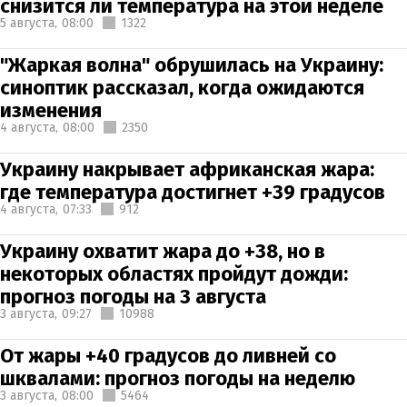
снизится ли температура на этой неделе
5 августа,
08:00
1322
"Жаркая волна" обрушилась на Украину:
синоптик рассказал, когда ожидаются
изменения
4 августа,
08:00
2350
Украину накрывает африканская жара:
где температура достигнет +39 градусов
4 августа,
07:33
912
Украину охватит жара до +38, но в
некоторых областях пройдут дожди:
прогноз погоды на 3 августа
3 августа,
09:27
10988
От жары +40 градусов до ливней со
шквалами: прогноз погоды на неделю
3 августа,
08:00
5464