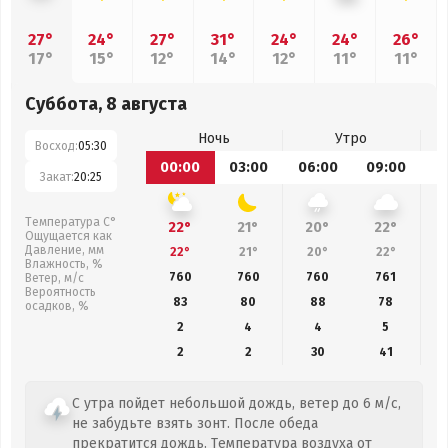
27°
24°
27°
31°
24°
24°
26°
17°
15°
12°
14°
12°
11°
11°
Суббота, 8 августа
Ночь
Утро
Восход:
05:30
00:00
03:00
06:00
09:00
1
Закат:
20:25
Температура С°
22°
21°
20°
22°
Ощущается как
Давление, мм
22°
21°
20°
22°
Влажность, %
760
760
760
761
Ветер, м/с
Вероятность
83
80
88
78
осадков, %
2
4
4
5
2
2
30
41
С утра пойдет небольшой дождь, ветер до 6 м/с,
не забудьте взять зонт. После обеда
прекратится дождь. Температура воздуха от