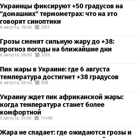
Украинцы фиксируют +50 градусов на
"домашних" термометрах: что на это
говорят синоптики
6 августа,
16:46
2351
Грозы сменят сильную жару до +38:
прогноз погоды на ближайшие дни
6 августа,
08:00
3356
Пик жары в Украине: где 6 августа
температура достигнет +38 градусов
6 августа,
06:40
836
Украину ждет пик африканской жары:
когда температура станет более
комфортной
5 августа,
20:00
11498
Жара не спадает: где ожидаются грозы и