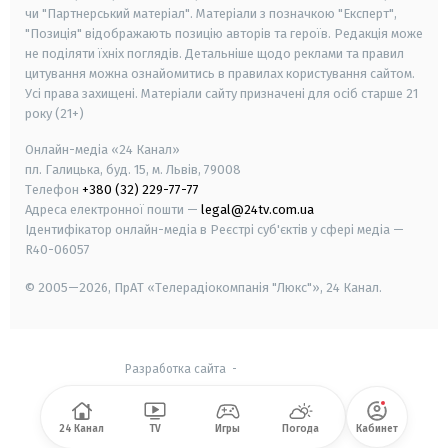
чи "Партнерський матеріал". Матеріали з позначкою "Експерт",
"Позиція" відображають позицію авторів та героїв. Редакція може
не поділяти їхніх поглядів. Детальніше щодо реклами та правил
цитування можна ознайомитись в правилах користування сайтом.
Усі права захищені.
Матеріали сайту призначені для осіб старше
21
року (21+)
Онлайн-медіа «24 Канал»
пл. Галицька, буд. 15, м. Львів, 79008
Телефон
+380 (32) 229-77-77
Адреса електронної пошти —
legal@24tv.com.ua
Ідентифікатор онлайн-медіа в Реєстрі суб'єктів у сфері медіа —
R40-06057
© 2005—2026,
ПрАТ «Телерадіокомпанія "Люкс"», 24 Канал.
Разработка сайта
-
24 Канал
TV
Игры
Погода
Кабинет