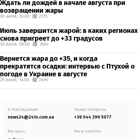
Ждать ли дождей в начале августа при
возвращении жары
30 июля,
20:00
2315
Июль завершится жарой: в каких регионах
снова пригреет до +33 градусов
30 июля,
08:00
1884
Вернется жара до +35, и когда
прекратятся осадки: интервью с Птухой о
погоде в Украине в августе
29 июля,
14:00
2494
E-mail редакции
Номер телефона:
news24@24tv.com.ua
+38 044 390 5077
Мы здесь:
Мы в соцсетях: