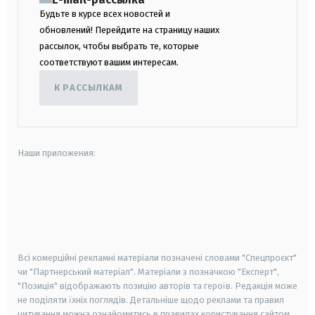
Будьте в курсе всех новостей и
обновлений! Перейдите на страницу наших
рассылок, чтобы выбрать те, которые
соответствуют вашим интересам.
К РАССЫЛКАМ
Наши приложения:
android
apple
smart tv
samsung smart tv
Всі комерційні рекламні матеріали позначені словами "Спецпроєкт"
чи "Партнерський матеріал". Матеріали з позначкою "Експерт",
"Позиція" відображають позицію авторів та героїв. Редакція може
не поділяти їхніх поглядів. Детальніше щодо реклами та правил
цитування можна ознайомитись в правилах користування сайтом.