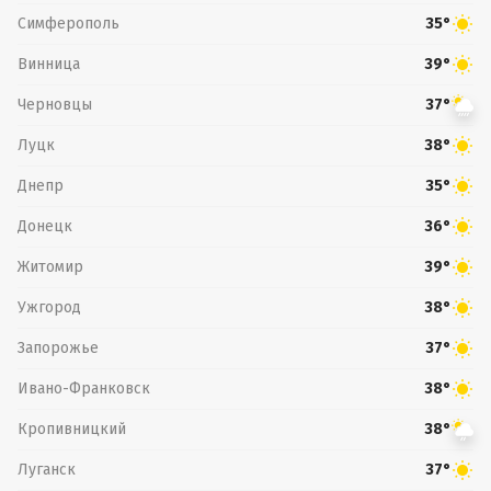
Симферополь
35°
Винница
39°
Черновцы
37°
Луцк
38°
Днепр
35°
Донецк
36°
Житомир
39°
Ужгород
38°
Запорожье
37°
Ивано-Франковск
38°
Кропивницкий
38°
Луганск
37°