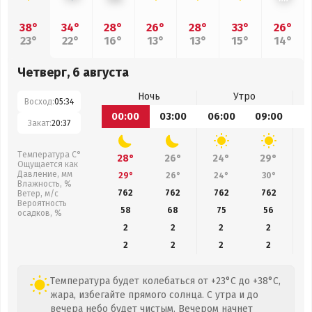
38°
34°
28°
26°
28°
33°
26°
23°
22°
16°
13°
13°
15°
14°
Четверг, 6 августа
Ночь
Утро
Восход:
05:34
00:00
03:00
06:00
09:00
1
Закат:
20:37
Температура С°
28°
26°
24°
29°
Ощущается как
Давление, мм
29°
26°
24°
30°
Влажность, %
762
762
762
762
Ветер, м/с
Вероятность
58
68
75
56
осадков, %
2
2
2
2
2
2
2
2
Температура будет колебаться от +23°C до +38°C,
жара, избегайте прямого солнца. С утра и до
вечера небо будет чистым. Вечером начнет