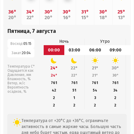
36°
34°
30°
30°
31°
30°
25°
20°
22°
20°
16°
15°
18°
13°
Пятница, 7 августа
Ночь
Утро
Восход:
05:15
00:00
03:00
06:00
09:00
1
Закат:
20:04
Температура С°
24°
22°
21°
30°
Ощущается как
Давление, мм
24°
22°
21°
30°
Влажность, %
761
761
761
761
Ветер, м/с
Вероятность
42
51
54
34
осадков, %
2
1
3
2
2
2
2
2
Температура от +20°C до +36°C, ограничьте
активность в самые жаркие часы. Большую часть
дня небо будет чистым, едва ощутимый ветер до