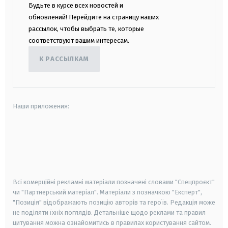
Будьте в курсе всех новостей и
обновлений! Перейдите на страницу наших
рассылок, чтобы выбрать те, которые
соответствуют вашим интересам.
К РАССЫЛКАМ
Наши приложения:
android
apple
smart tv
samsung smart tv
Всі комерційні рекламні матеріали позначені словами "Спецпроєкт"
чи "Партнерський матеріал". Матеріали з позначкою "Експерт",
"Позиція" відображають позицію авторів та героїв. Редакція може
не поділяти їхніх поглядів. Детальніше щодо реклами та правил
цитування можна ознайомитись в правилах користування сайтом.