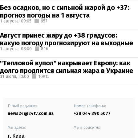
Без осадков, но с сильной жарой до +37:
прогноз погоды на 1 августа
1 августа,
09:05
657
Август принес жару до +38 градусов:
какую погоду прогнозируют на выходные
1 августа,
08:00
846
"Тепловой купол" накрывает Европу: как
долго продлится сильная жара в Украине
31 июля,
20:00
10915
E-mail редакции
Номер телефона:
news24@24tv.com.ua
+38 044 390 5077
Мы здесь:
Мы в соцсетях:
г. Киев
,