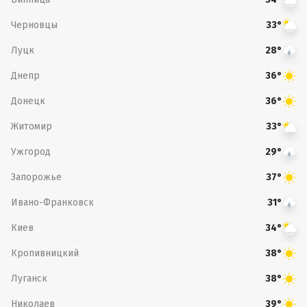
Черновцы
33°
Луцк
28°
Днепр
36°
Донецк
36°
Житомир
33°
Ужгород
29°
Запорожье
37°
Ивано-Франковск
31°
Киев
34°
Кропивницкий
38°
Луганск
38°
Николаев
39°