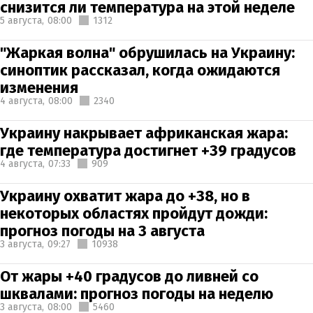
снизится ли температура на этой неделе
5 августа,
08:00
1312
"Жаркая волна" обрушилась на Украину:
синоптик рассказал, когда ожидаются
изменения
4 августа,
08:00
2340
Украину накрывает африканская жара:
где температура достигнет +39 градусов
4 августа,
07:33
909
Украину охватит жара до +38, но в
некоторых областях пройдут дожди:
прогноз погоды на 3 августа
3 августа,
09:27
10938
От жары +40 градусов до ливней со
шквалами: прогноз погоды на неделю
3 августа,
08:00
5460