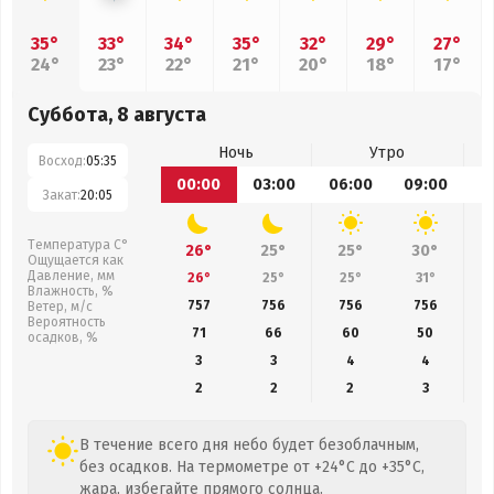
35°
33°
34°
35°
32°
29°
27°
24°
23°
22°
21°
20°
18°
17°
Суббота, 8 августа
Ночь
Утро
Восход:
05:35
00:00
03:00
06:00
09:00
1
Закат:
20:05
Температура С°
26°
25°
25°
30°
Ощущается как
Давление, мм
26°
25°
25°
31°
Влажность, %
757
756
756
756
Ветер, м/с
Вероятность
71
66
60
50
осадков, %
3
3
4
4
2
2
2
3
В течение всего дня небо будет безоблачным,
без осадков. На термометре от +24°C до +35°C,
жара, избегайте прямого солнца.