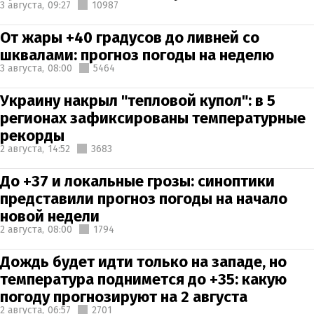
3 августа,
09:27
10987
От жары +40 градусов до ливней со
шквалами: прогноз погоды на неделю
3 августа,
08:00
5464
Украину накрыл "тепловой купол": в 5
регионах зафиксированы температурные
рекорды
2 августа,
14:52
3683
До +37 и локальные грозы: синоптики
представили прогноз погоды на начало
новой недели
2 августа,
08:00
1794
Дождь будет идти только на западе, но
температура поднимется до +35: какую
погоду прогнозируют на 2 августа
2 августа,
06:57
2701