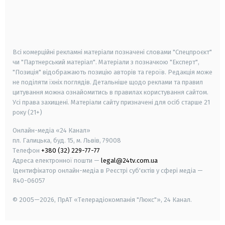
android
apple
smart tv
samsung smart tv
Всі комерційні рекламні матеріали позначені словами "Спецпроєкт"
чи "Партнерський матеріал". Матеріали з позначкою "Експерт",
"Позиція" відображають позицію авторів та героїв. Редакція може
не поділяти їхніх поглядів. Детальніше щодо реклами та правил
цитування можна ознайомитись в правилах користування сайтом.
Усі права захищені.
Матеріали сайту призначені для осіб старше
21
року (21+)
Онлайн-медіа «24 Канал»
пл. Галицька, буд. 15, м. Львів, 79008
Телефон
+380 (32) 229-77-77
Адреса електронної пошти —
legal@24tv.com.ua
Ідентифікатор онлайн-медіа в Реєстрі суб'єктів у сфері медіа —
R40-06057
© 2005—2026,
ПрАТ «Телерадіокомпанія "Люкс"», 24 Канал.