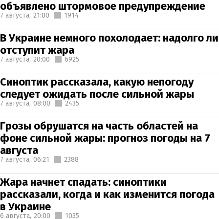
объявлено штормовое предупреждение
7 августа,
21:00
1914
В Украине немного похолодает: надолго ли
отступит жара
7 августа,
20:00
6925
Синоптик рассказала, какую непогоду
следует ожидать после сильной жары
7 августа,
08:00
2435
Грозы обрушатся на часть областей на
фоне сильной жары: прогноз погоды на 7
августа
7 августа,
06:21
2388
Жара начнет спадать: синоптики
рассказали, когда и как изменится погода
в Украине
6 августа,
20:00
1035