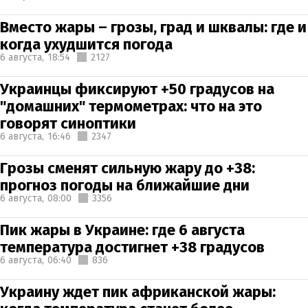
Вместо жары – грозы, град и шквалы: где и
когда ухудшится погода
6 августа,
18:54
2127
Украинцы фиксируют +50 градусов на
"домашних" термометрах: что на это
говорят синоптики
6 августа,
16:46
2347
Грозы сменят сильную жару до +38:
прогноз погоды на ближайшие дни
6 августа,
08:00
3356
Пик жары в Украине: где 6 августа
температура достигнет +38 градусов
6 августа,
06:40
836
Украину ждет пик африканской жары: