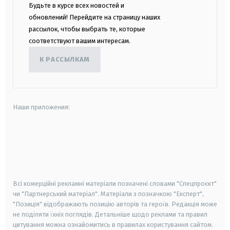
Будьте в курсе всех новостей и
обновлений! Перейдите на страницу наших
рассылок, чтобы выбрать те, которые
соответствуют вашим интересам.
К РАССЫЛКАМ
Наши приложения:
android
apple
smart tv
samsung smart tv
Всі комерційні рекламні матеріали позначені словами "Спецпроєкт"
чи "Партнерський матеріал". Матеріали з позначкою "Експерт",
"Позиція" відображають позицію авторів та героїв. Редакція може
не поділяти їхніх поглядів. Детальніше щодо реклами та правил
цитування можна ознайомитись в правилах користування сайтом.