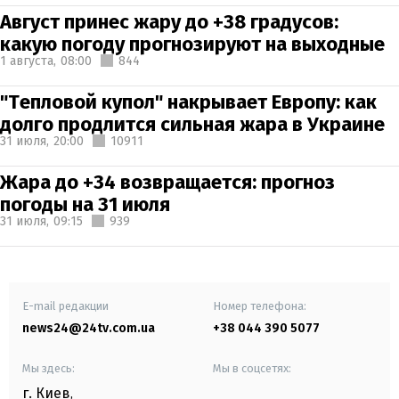
Август принес жару до +38 градусов:
какую погоду прогнозируют на выходные
1 августа,
08:00
844
"Тепловой купол" накрывает Европу: как
долго продлится сильная жара в Украине
31 июля,
20:00
10911
Жара до +34 возвращается: прогноз
погоды на 31 июля
31 июля,
09:15
939
E-mail редакции
Номер телефона:
news24@24tv.com.ua
+38 044 390 5077
Мы здесь:
Мы в соцсетях:
г. Киев
,