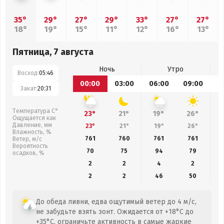
35°
29°
27°
29°
33°
27°
27°
18°
19°
15°
11°
12°
16°
13°
Пятница, 7 августа
Ночь
Утро
Восход:
05:46
00:00
03:00
06:00
09:00
1
Закат:
20:31
Температура С°
23°
21°
19°
26°
Ощущается как
Давление, мм
23°
21°
19°
26°
Влажность, %
761
760
761
761
Ветер, м/с
Вероятность
70
75
94
79
осадков, %
2
2
4
2
2
2
46
50
До обеда ливни, едва ощутимый ветер до 4 м/с,
не забудьте взять зонт. Ожидается от +18°C до
+35°C, ограничьте активность в самые жаркие