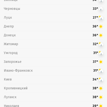
Черновцы
33°
Луцк
27°
Днепр
36°
Донецк
36°
Житомир
32°
Ужгород
31°
Запорожье
37°
Ивано-Франковск
31°
Киев
34°
Кропивницкий
38°
Луганск
38°
Николаев
39°