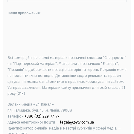
Наши приложения:
android
apple
smart tv
samsung smart tv
Всі комерційні рекламні матеріали позначені словами "Спецпроєкт"
чи "Партнерський матеріал". Матеріали з позначкою "Експерт",
"Позиція" відображають позицію авторів та героїв. Редакція може
не поділяти їхніх поглядів. Детальніше щодо реклами та правил
цитування можна ознайомитись в правилах користування сайтом.
Усі права захищені.
Матеріали сайту призначені для осіб старше
21
року (21+)
Онлайн-медіа «24 Канал»
пл. Галицька, буд. 15, м. Львів, 79008
Телефон
+380 (32) 229-77-77
Адреса електронної пошти —
legal@24tv.com.ua
Ідентифікатор онлайн-медіа в Реєстрі суб'єктів у сфері медіа —