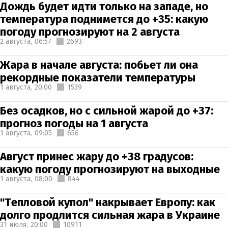
Дождь будет идти только на западе, но
температура поднимется до +35: какую
погоду прогнозируют на 2 августа
2 августа,
06:57
2693
Жара в начале августа: побьет ли она
рекордные показатели температуры
1 августа,
20:00
1539
Без осадков, но с сильной жарой до +37:
прогноз погоды на 1 августа
1 августа,
09:05
656
Август принес жару до +38 градусов:
какую погоду прогнозируют на выходные
1 августа,
08:00
844
"Тепловой купол" накрывает Европу: как
долго продлится сильная жара в Украине
31 июля,
20:00
10911