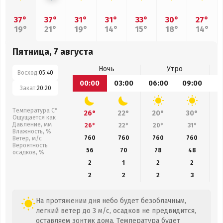
37°
37°
31°
31°
33°
30°
27°
19°
21°
19°
14°
15°
18°
14°
Пятница, 7 августа
Ночь
Утро
Восход:
05:40
00:00
03:00
06:00
09:00
1
Закат:
20:20
Температура С°
26°
22°
20°
30°
Ощущается как
Давление, мм
26°
22°
20°
31°
Влажность, %
760
760
760
760
Ветер, м/с
Вероятность
56
70
78
48
осадков, %
2
1
2
2
2
2
2
3
На протяжении дня небо будет безоблачным,
легкий ветер до 3 м/с, осадков не предвидится,
оставляем зонтик дома. Температура будет