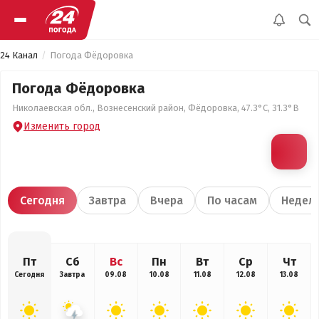
24 Канал
Погода Фёдоровка
Погода Фёдоровка
Николаевская обл., Вознесенский район, Фёдоровка, 47.3°С, 31.3°В
Изменить город
Сегодня
Завтра
Вчера
По часам
Недел
Пт
Сб
Вс
Пн
Вт
Ср
Чт
Сегодня
Завтра
09.08
10.08
11.08
12.08
13.08