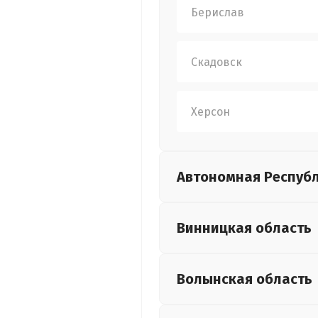
Берислав
Скадовск
Херсон
Автономная Респуб
Винницкая
область
Волынская
область