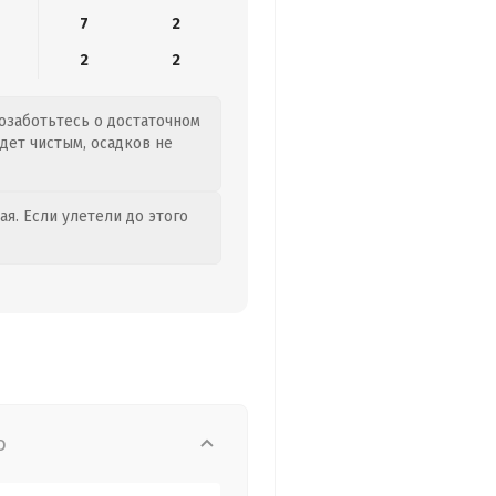
7
2
2
2
позаботьтесь о достаточном
дет чистым, осадков не
я. Если улетели до этого
о