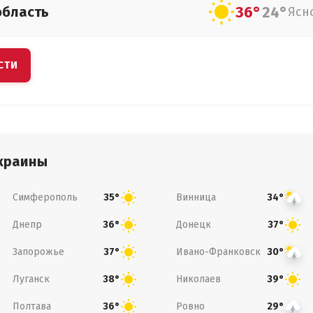
36°
24°
область
Ясн
СТИ
краины
Симферополь
Винница
35°
34°
Днепр
Донецк
36°
37°
Запорожье
Ивано-Франковск
37°
30°
Луганск
Николаев
38°
39°
Полтава
Ровно
36°
29°