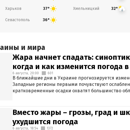
Харьков
Хмельницкий
37°
32°
Севастополь
36°
раины и мира
Жара начнет спадать: синоптик
когда и как изменится погода 
6 августа,
20:00
601
В ближайшие дни в Украине прогнозируется измен
Западные регионы первыми почувствуют ослаблен
кратковременные осадки охватят большинство обл
Вместо жары – грозы, град и шк
ухудшится погода
6 августа,
18:54
1372