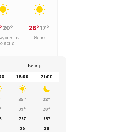
°
20°
28°
17°
муществ
Ясно
о ясно
Вечер
00
18:00
21:00
°
35°
28°
°
35°
28°
8
757
757
4
26
38