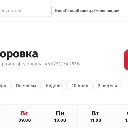
Киев
Львов
Винница
Хмельницкий
оровка
 район, Фёдоровка, 46.62°С, 34.29°В
ера
По часам
Неделя
10 дней
2 недели
Вс
Пн
Вт
09.08
10.08
11.08
1