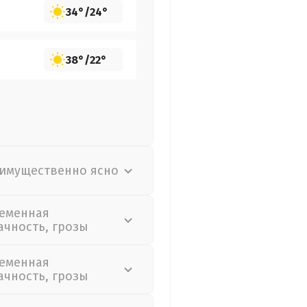
34°
/
24°
38°
/
22°
имущественно ясно
еменная
ачность, грозы
еменная
ачность, грозы