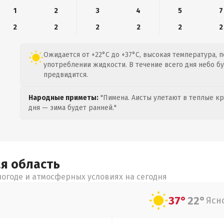
1
2
3
4
5
7
2
2
2
2
2
2
Ожидается от +22°C до +37°C, высокая температура, 
употреблении жидкости. В течение всего дня небо бу
предвидится.
Народные приметы:
"Пимена. Аисты улетают в теплые кра
дня — зима будет ранней."
ая
область
огоде и атмосферных условиях на сегодня
37°
22°
Ясн