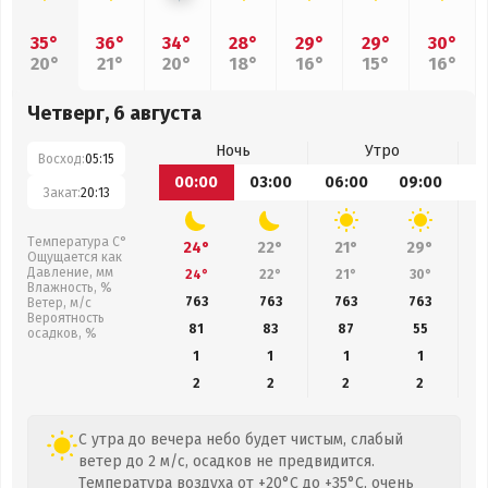
35°
36°
34°
28°
29°
29°
30°
20°
21°
20°
18°
16°
15°
16°
Четверг, 6 августа
Ночь
Утро
Восход:
05:15
00:00
03:00
06:00
09:00
1
Закат:
20:13
Температура С°
24°
22°
21°
29°
Ощущается как
Давление, мм
24°
22°
21°
30°
Влажность, %
763
763
763
763
Ветер, м/с
Вероятность
81
83
87
55
осадков, %
1
1
1
1
2
2
2
2
С утра до вечера небо будет чистым, слабый
ветер до 2 м/с, осадков не предвидится.
Температура воздуха от +20°C до +35°C, очень