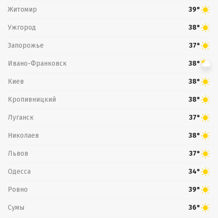
Житомир
39°
Ужгород
38°
Запорожье
37°
Ивано-Франковск
38°
Киев
38°
Кропивницкий
38°
Луганск
37°
Николаев
38°
Львов
37°
Одесса
34°
Ровно
39°
Сумы
36°