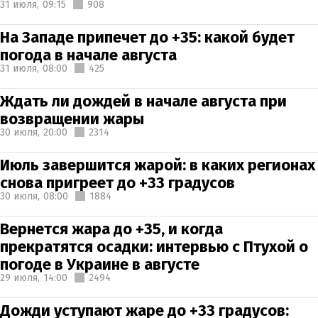
31 июля,
09:15
908
На Западе припечет до +35: какой будет
погода в начале августа
31 июля,
08:00
425
Ждать ли дождей в начале августа при
возвращении жары
30 июля,
20:00
2314
Июль завершится жарой: в каких регионах
снова пригреет до +33 градусов
30 июля,
08:00
1884
Вернется жара до +35, и когда
прекратятся осадки: интервью с Птухой о
погоде в Украине в августе
29 июля,
14:00
2494
Дожди уступают жаре до +33 градусов: