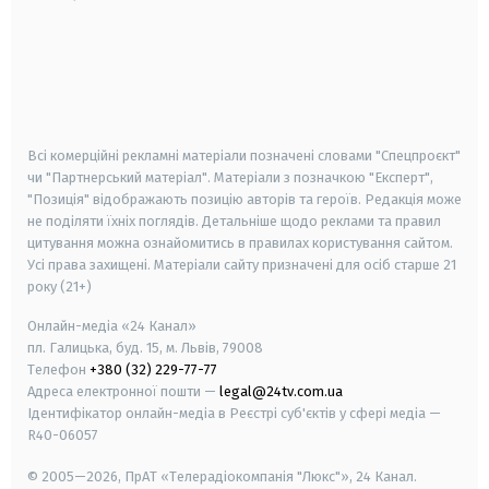
android
apple
smart tv
samsung smart tv
Всі комерційні рекламні матеріали позначені словами "Спецпроєкт"
чи "Партнерський матеріал". Матеріали з позначкою "Експерт",
"Позиція" відображають позицію авторів та героїв. Редакція може
не поділяти їхніх поглядів. Детальніше щодо реклами та правил
цитування можна ознайомитись в правилах користування сайтом.
Усі права захищені.
Матеріали сайту призначені для осіб старше
21
року (21+)
Онлайн-медіа «24 Канал»
пл. Галицька, буд. 15, м. Львів, 79008
Телефон
+380 (32) 229-77-77
Адреса електронної пошти —
legal@24tv.com.ua
Ідентифікатор онлайн-медіа в Реєстрі суб'єктів у сфері медіа —
R40-06057
© 2005—2026,
ПрАТ «Телерадіокомпанія "Люкс"», 24 Канал.