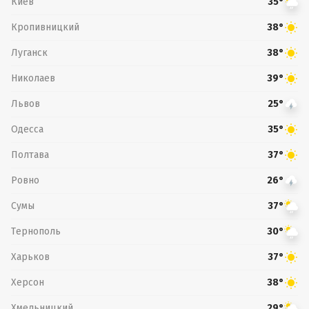
Киев
35°
Кропивницкий
38°
Луганск
38°
Николаев
39°
Львов
25°
Одесса
35°
Полтава
37°
Ровно
26°
Сумы
37°
Тернополь
30°
Харьков
37°
Херсон
38°
Хмельницкий
29°