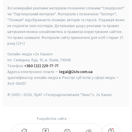
Всі комерційні рекламні матеріали позначені словами "Спецпроєкт"
чи "Партнерський матеріал". Матеріали з позначкою "Експерт",
"Позиція" відображають позицію авторів та героїв. Редакція може
не поділяти їхніх поглядів. Детальніше щодо реклами та правил
цитування можна ознайомитись в правилах користування сайтом.
Усі права захищені.
Матеріали сайту призначені для осіб старше
21
року (21+)
Онлайн-медіа «24 Канал»
пл. Галицька, буд. 15, м. Львів, 79008
Телефон
+380 (32) 229-77-77
Адреса електронної пошти —
legal@24tv.com.ua
Ідентифікатор онлайн-медіа в Реєстрі суб'єктів у сфері медіа —
R40-06057
© 2005—2026,
ПрАТ «Телерадіокомпанія "Люкс"», 24 Канал.
Разработка сайта
-