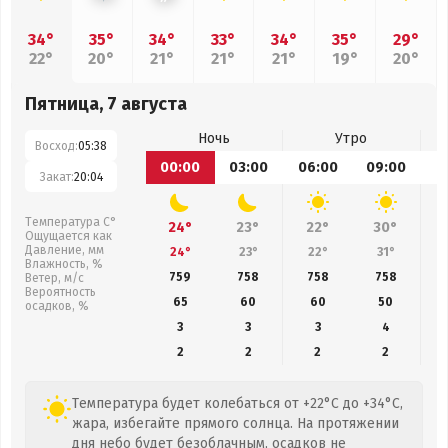
34°
35°
34°
33°
34°
35°
29°
22°
20°
21°
21°
21°
19°
20°
Пятница, 7 августа
Ночь
Утро
Восход:
05:38
00:00
03:00
06:00
09:00
1
Закат:
20:04
Температура С°
24°
23°
22°
30°
Ощущается как
Давление, мм
24°
23°
22°
31°
Влажность, %
759
758
758
758
Ветер, м/с
Вероятность
65
60
60
50
осадков, %
3
3
3
4
2
2
2
2
Температура будет колебаться от +22°C до +34°C,
жара, избегайте прямого солнца. На протяжении
дня небо будет безоблачным, осадков не