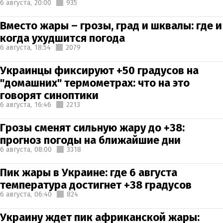
6 августа,
20:00
935
Вместо жары – грозы, град и шквалы: где и
когда ухудшится погода
6 августа,
18:54
2079
Украинцы фиксируют +50 градусов на
"домашних" термометрах: что на это
говорят синоптики
6 августа,
16:46
2213
Грозы сменят сильную жару до +38:
прогноз погоды на ближайшие дни
6 августа,
08:00
3318
Пик жары в Украине: где 6 августа
температура достигнет +38 градусов
6 августа,
06:40
824
Украину ждет пик африканской жары: