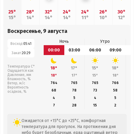
25°
28°
32°
24°
24°
26°
30°
15°
14°
14°
14°
11°
10°
12°
Воскресенье, 9 августа
Ночь
Утро
Восход:
05:41
00:00
03:00
06:00
09:00
1
Закат:
20:29
Температура С°
18°
17°
15°
18°
Ощущается как
Давление, мм
18°
17°
15°
18°
Влажность, %
764
765
765
766
Ветер, м/с
Вероятность
68
78
73
58
осадков, %
4
5
4
5
7
28
15
2
Ожидается от +15°C до +25°C, комфортная
температура для прогулок. На протяжении дня
небо будет безоблачным, едва ощутимый ветер