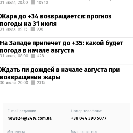
31 июля,
20:00
10910
Жара до +34 возвращается: прогноз
погоды на 31 июля
31 июля,
09:15
936
На Западе припечет до +35: какой будет
погода в начале августа
31 июля,
08:00
428
Ждать ли дождей в начале августа при
возвращении жары
30 июля,
20:00
2315
E-mail редакции
Номер телефона:
news24@24tv.com.ua
+38 044 390 5077
Мы здесь:
Мы в соцсетях: