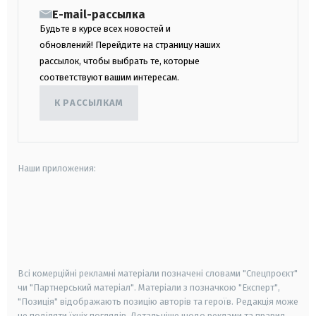
E-mail-рассылка
Будьте в курсе всех новостей и
обновлений! Перейдите на страницу наших
рассылок, чтобы выбрать те, которые
соответствуют вашим интересам.
К РАССЫЛКАМ
Наши приложения:
android
apple
smart tv
samsung smart tv
Всі комерційні рекламні матеріали позначені словами "Спецпроєкт"
чи "Партнерський матеріал". Матеріали з позначкою "Експерт",
"Позиція" відображають позицію авторів та героїв. Редакція може
не поділяти їхніх поглядів. Детальніше щодо реклами та правил