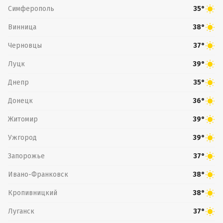
Симферополь
35°
Винница
38°
Черновцы
37°
Луцк
39°
Днепр
35°
Донецк
36°
Житомир
39°
Ужгород
39°
Запорожье
37°
Ивано-Франковск
38°
Кропивницкий
38°
Луганск
37°