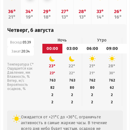
36°
34°
29°
27°
28°
33°
26°
21°
19°
18°
13°
13°
14°
16°
Четверг, 6 августа
Ночь
Утро
Восход:
05:39
00:00
03:00
06:00
09:00
1
Закат:
20:34
Температура С°
23°
22°
21°
28°
Ощущается как
Давление, мм
23°
22°
21°
30°
Влажность, %
763
763
762
762
Ветер, м/с
Вероятность
82
80
80
62
осадков, %
2
2
2
2
2
2
2
2
Ожидается от +21°C до +36°C, ограничьте
активность в самые жаркие часы. В течение
всего дня небо будет чистым, осадков не