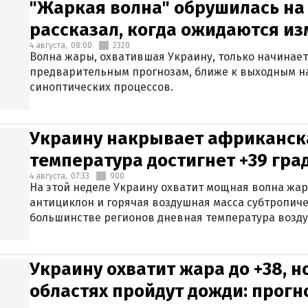
"Жаркая волна" обрушилась на
рассказал, когда ожидаются и
4 августа,
08:00
2320
Волна жары, охватившая Украину, только начинает
предварительным прогнозам, ближе к выходным н
синоптических процессов.
Украину накрывает африканска
температура достигнет +39 гра
4 августа,
07:33
900
На этой неделе Украину охватит мощная волна жа
антициклон и горячая воздушная масса субтропиче
большинстве регионов дневная температура воздух
Украину охватит жара до +38, н
областях пройдут дожди: прогн