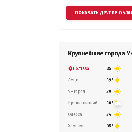
ПОКАЗАТЬ ДРУГИЕ ОБЛА
Крупнейшие города У
Полтава
35°
Луцк
39°
Ужгород
39°
Кропивницкий
38°
Одесса
34°
Харьков
35°