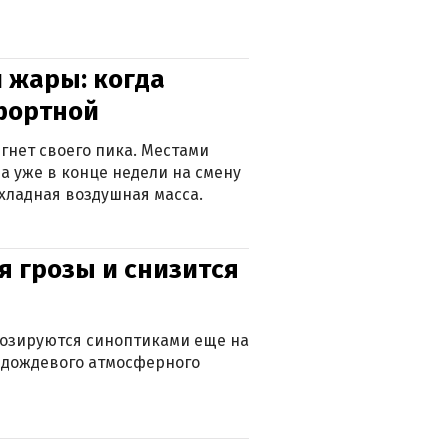
 жары: когда
фортной
гнет своего пика. Местами
 а уже в конце недели на смену
хладная воздушная масса.
я грозы и снизится
нозируются синоптиками еще на
д дождевого атмосферного