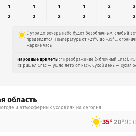
1
1
1
1
2
2
2
2
2
2
2
2
С утра до вечера небо будет безоблачным, слабый вет
предвидится. Температура от +21°C до +35°C, ограни
жаркие часы.
Народные приметы:
"Преображение (Яблочный Спас). «О
«Пришел Спас — ушло лето от нас». Сухой день — сухая о
ая
область
огоде и атмосферных условиях на сегодня
35°
20°
Ясн