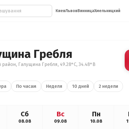
Киев
Львов
Винница
Хмельницкий
ущина Гребля
 район, Галущина Гребля, 49.28°С, 34.48°В
ера
По часам
Неделя
10 дней
2 недели
Сб
Вс
Пн
08.08
09.08
10.08
1