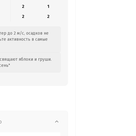
2
1
2
2
ер до 2 м/с, осадков не
чьте активность в самые
свящают яблоки и груши.
сень"
о