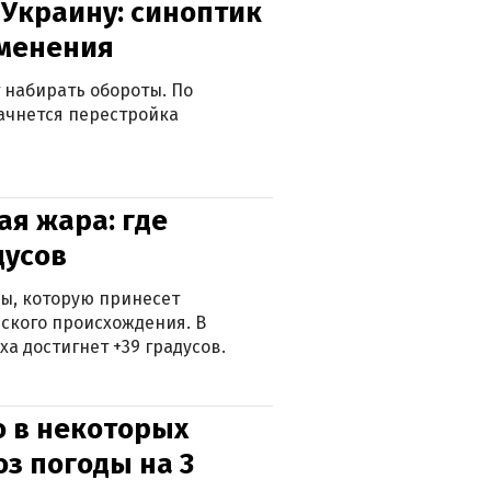
 Украину: синоптик
зменения
 набирать обороты. По
ачнется перестройка
я жара: где
дусов
ры, которую принесет
ского происхождения. В
а достигнет +39 градусов.
о в некоторых
оз погоды на 3