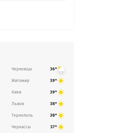
Черновцы
36°
Житомир
39°
Киев
39°
Львов
38°
Тернополь
38°
Черкассы
37°