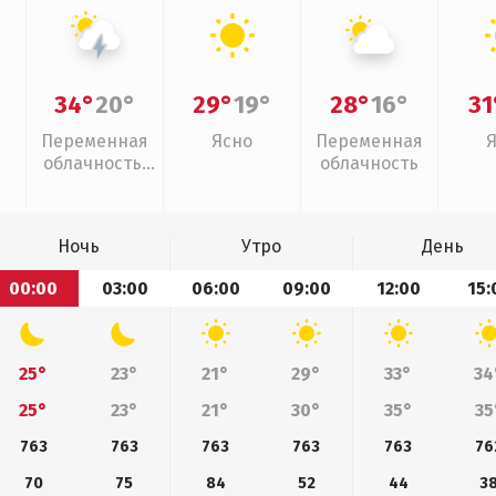
34°
20°
29°
19°
28°
16°
31
Переменная
Ясно
Переменная
облачность,
облачность
грозы
Ночь
Утро
День
00:00
03:00
06:00
09:00
12:00
15:
25°
23°
21°
29°
33°
34
25°
23°
21°
30°
35°
35
763
763
763
763
763
76
70
75
84
52
44
3