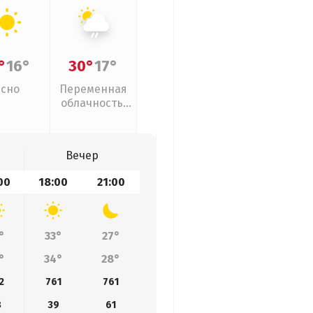
°
16°
30°
17°
Ясно
Переменная
облачность,
слабый дождь
Вечер
00
18:00
21:00
°
33°
27°
°
34°
28°
2
761
761
8
39
61