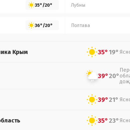
35°
/
20°
Лубны
36°
/
20°
Полтава
35°
19°
лика Крым
Ясн
Пер
39°
20°
обл
дож
39°
21°
Ясн
35°
23°
область
Ясн