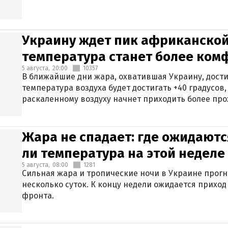
Украину ждет пик африканской
температура станет более ком
5 августа,
20:00
10357
В ближайшие дни жара, охватившая Украину, дости
температура воздуха будет достигать +40 градусов,
раскаленному воздуху начнет приходить более про
Жара не спадает: где ожидаютс
ли температура на этой неделе
5 августа,
08:00
1281
Сильная жара и тропические ночи в Украине прог
несколько суток. К концу недели ожидается прихо
фронта.