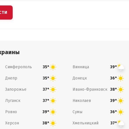
СТИ
краины
Симферополь
Винница
35°
39°
Днепр
Донецк
35°
36°
Запорожье
Ивано-Франковск
37°
38°
Луганск
Николаев
37°
39°
Ровно
Сумы
39°
36°
Херсон
Хмельницкий
38°
37°