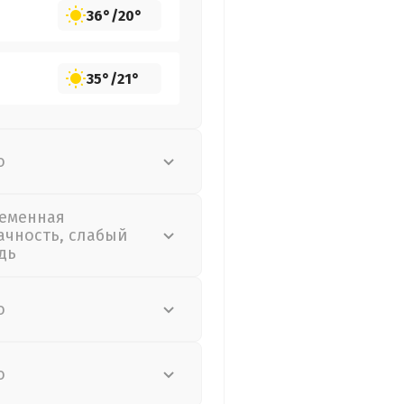
36°
/
20°
35°
/
21°
о
еменная
ачность, слабый
дь
о
о