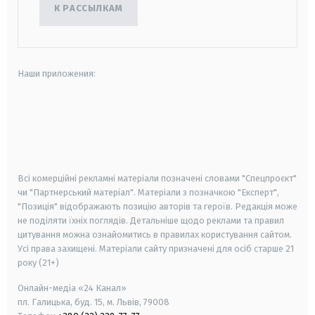
К РАССЫЛКАМ
Наши приложения:
android
apple
smart tv
samsung smart tv
Всі комерційні рекламні матеріали позначені словами "Спецпроєкт"
чи "Партнерський матеріал". Матеріали з позначкою "Експерт",
"Позиція" відображають позицію авторів та героїв. Редакція може
не поділяти їхніх поглядів. Детальніше щодо реклами та правил
цитування можна ознайомитись в правилах користування сайтом.
Усі права захищені.
Матеріали сайту призначені для осіб старше
21
року (21+)
Онлайн-медіа «24 Канал»
пл. Галицька, буд. 15, м. Львів, 79008