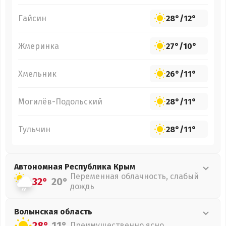
Гайсин
28°
/
12°
Жмеринка
27°
/
10°
Хмельник
26°
/
11°
Могилёв-Подольский
28°
/
11°
Тульчин
28°
/
11°
Автономная Республика Крым
Переменная облачность, слабый
32°
20°
дождь
Волынская
область
28°
11°
Преимущественно ясно