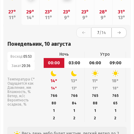
27°
29°
23°
23°
23°
28°
31°
11°
14°
11°
9°
9°
9°
13°
7
/14
Понедельник, 10 августа
Ночь
Утро
Восход:
05:53
00:00
03:00
06:00
09:00
1
Закат:
20:36
Температура С°
14°
13°
11°
18°
Ощущается как
Давление, мм
14°
13°
11°
18°
Влажность, %
766
766
765
765
Ветер, м/с
Вероятность
80
84
88
65
осадков, %
1
1
1
1
2
2
2
2
Весь день небо будет чистым, легкий ветер до 2