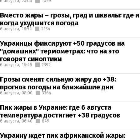
6 августа,
20:00
1079
Вместо жары – грозы, град и шквалы: где и
когда ухудшится погода
6 августа,
18:54
2134
Украинцы фиксируют +50 градусов на
"домашних" термометрах: что на это
говорят синоптики
6 августа,
16:46
2392
Грозы сменят сильную жару до +38:
прогноз погоды на ближайшие дни
6 августа,
08:00
3364
Пик жары в Украине: где 6 августа
температура достигнет +38 градусов
6 августа,
06:40
849
Украину ждет пик африканской жары: