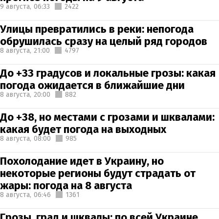
9 августа,
06:33
2422
Улицы превратились в реки: непогода
обрушилась сразу на целый ряд городов
8 августа,
21:00
4797
До +33 градусов и локальные грозы: какая
погода ожидается в ближайшие дни
8 августа,
20:00
882
До +38, но местами с грозами и шквалами:
какая будет погода на выходных
8 августа,
08:00
985
Похолодание идет в Украину, но
некоторые регионы будут страдать от
жары: погода на 8 августа
8 августа,
06:46
1361
Грозы, град и шквалы: по всей Украине