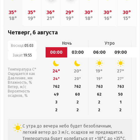
35°
35°
36°
29°
30°
30°
30°
18°
19°
21°
19°
18°
16°
15°
Четверг, 6 августа
Ночь
Утро
Восход:
05:03
00:00
03:00
06:00
09:00
1
Закат:
19:55
Температура С°
24°
20°
19°
27°
Ощущается как
Давление, мм
24°
20°
19°
27°
Влажность, %
762
762
763
763
Ветер, м/с
Вероятность
49
60
62
50
осадков, %
3
2
2
1
2
2
2
2
С утра до вечера небо будет безоблачным,
легкий ветер до 3 м/с, осадков не предвидится.
Температура будет колебаться от +18°C до +35°C,