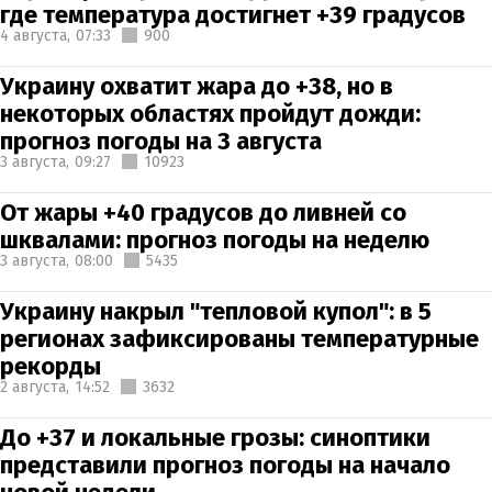
где температура достигнет +39 градусов
4 августа,
07:33
900
Украину охватит жара до +38, но в
некоторых областях пройдут дожди:
прогноз погоды на 3 августа
3 августа,
09:27
10923
От жары +40 градусов до ливней со
шквалами: прогноз погоды на неделю
3 августа,
08:00
5435
Украину накрыл "тепловой купол": в 5
регионах зафиксированы температурные
рекорды
2 августа,
14:52
3632
До +37 и локальные грозы: синоптики
представили прогноз погоды на начало