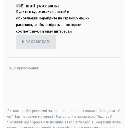
E-mail-рассылка
Будьте в курсе всех новостей и
обновлений! Перейдите на страницу наших
рассылок, чтобы выбрать те, которые
соответствуют вашим интересам.
К РАССЫЛКАМ
Наши приложения:
android
apple
smart tv
samsung smart tv
Всі комерційні рекламні матеріали позначені словами "Спецпроєкт"
чи "Партнерський матеріал". Матеріали з позначкою "Експерт",
"Позиція" відображають позицію авторів та героїв. Редакція може
не поділяти їхніх поглядів. Детальніше щодо реклами та правил