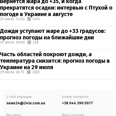
Вернется жара до +35, и когда
прекратятся осадки: интервью с Птухой о
погоде в Украине в августе
29 июля,
14:00
2494
Дожди уступают жаре до +33 градусов:
прогноз погоды на ближайшие дни
29 июля,
08:00
248
Часть областей покроют дожди, а
температура снизится: прогноз погоды в
Украине на 29 июля
29 июля,
06:15
2383
E-mail редакции
Номер телефона:
news24@24tv.com.ua
+38 044 390 5077
Мы здесь:
Мы в соцсетях: