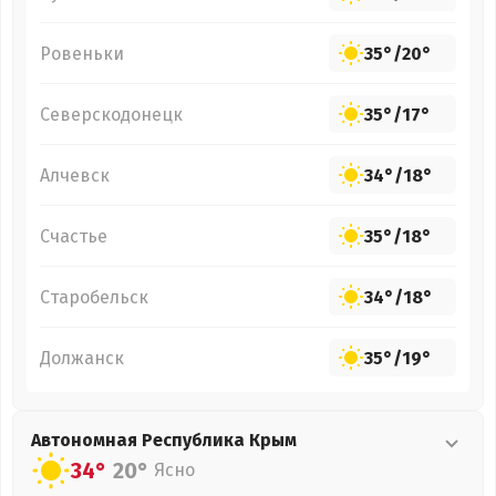
Ровеньки
35°
/
20°
Северскодонецк
35°
/
17°
Алчевск
34°
/
18°
Счастье
35°
/
18°
Старобельск
34°
/
18°
Должанск
35°
/
19°
Автономная Республика Крым
34°
20°
Ясно