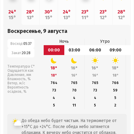
24°
28°
30°
24°
23°
23°
28°
15°
13°
15°
13°
11°
12°
12°
Воскресенье, 9 августа
Ночь
Утро
Восход:
05:37
00:00
03:00
06:00
09:00
1
Закат:
20:28
Температура С°
18°
16°
16°
18°
Ощущается как
Давление, мм
18°
16°
16°
18°
Влажность, %
764
765
765
766
Ветер, м/с
Вероятность
73
70
73
59
осадков, %
4
4
4
5
5
11
5
2
До обеда небо будет чистым. На термометре от
+15°C до +24°C. После обеда небо затянется
облаками. К вечеру небо очистится от облаков.