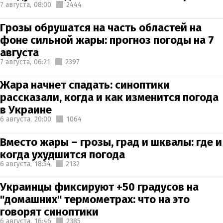
7 августа,
08:00
2444
Грозы обрушатся на часть областей на
фоне сильной жары: прогноз погоды на 7
августа
7 августа,
06:21
2397
Жара начнет спадать: синоптики
рассказали, когда и как изменится погода
в Украине
6 августа,
20:00
1064
Вместо жары – грозы, град и шквалы: где и
когда ухудшится погода
6 августа,
18:54
2132
Украинцы фиксируют +50 градусов на
"домашних" термометрах: что на это
говорят синоптики
6 августа,
16:46
2385