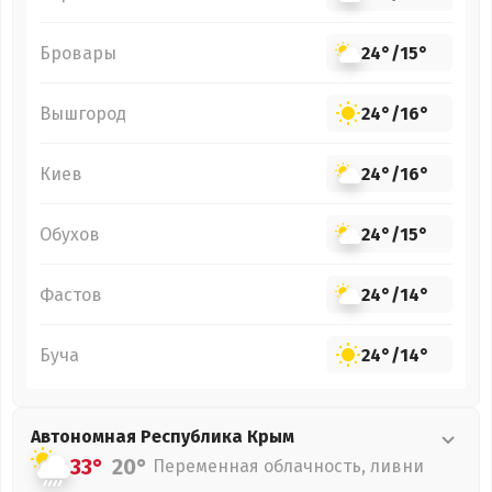
Бровары
24°
/
15°
Вышгород
24°
/
16°
Киев
24°
/
16°
Обухов
24°
/
15°
Фастов
24°
/
14°
Буча
24°
/
14°
Автономная Республика Крым
33°
20°
Переменная облачность, ливни