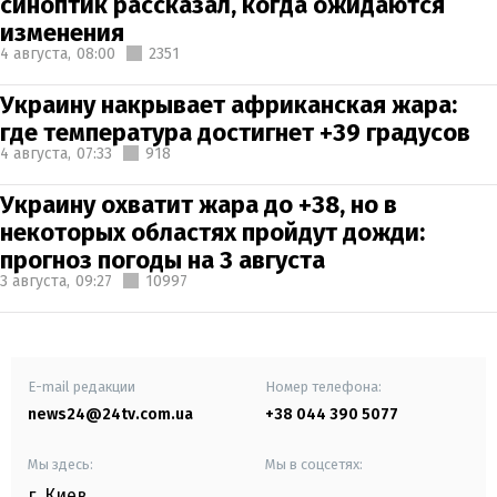
синоптик рассказал, когда ожидаются
изменения
4 августа,
08:00
2351
Украину накрывает африканская жара:
где температура достигнет +39 градусов
4 августа,
07:33
918
Украину охватит жара до +38, но в
некоторых областях пройдут дожди:
прогноз погоды на 3 августа
3 августа,
09:27
10997
E-mail редакции
Номер телефона:
news24@24tv.com.ua
+38 044 390 5077
Мы здесь:
Мы в соцсетях:
г. Киев
,