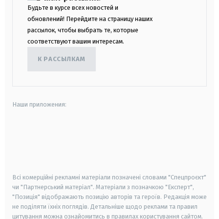
Будьте в курсе всех новостей и
обновлений! Перейдите на страницу наших
рассылок, чтобы выбрать те, которые
соответствуют вашим интересам.
К РАССЫЛКАМ
Наши приложения:
android
apple
smart tv
samsung smart tv
Всі комерційні рекламні матеріали позначені словами "Спецпроєкт"
чи "Партнерський матеріал". Матеріали з позначкою "Експерт",
"Позиція" відображають позицію авторів та героїв. Редакція може
не поділяти їхніх поглядів. Детальніше щодо реклами та правил
цитування можна ознайомитись в правилах користування сайтом.