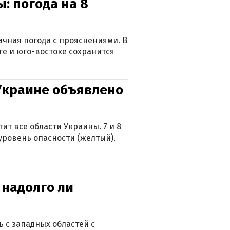
: погода на 8
лачная погода с прояснениями. В
ге и юго-востоке сохранится
 Украине объявлено
ит все области Украины. 7 и 8
 уровень опасности (желтый).
 надолго ли
 с западных областей с