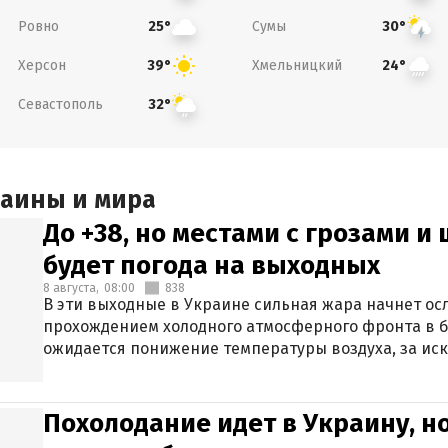
Ровно
Сумы
25°
30°
Херсон
Хмельницкий
39°
24°
Севастополь
32°
раины и мира
До +38, но местами с грозами и
будет погода на выходных
8 августа,
08:00
838
В эти выходные в Украине сильная жара начнет осл
прохождением холодного атмосферного фронта в 
ожидается понижение температуры воздуха, за ис
Крыма.
Похолодание идет в Украину, н