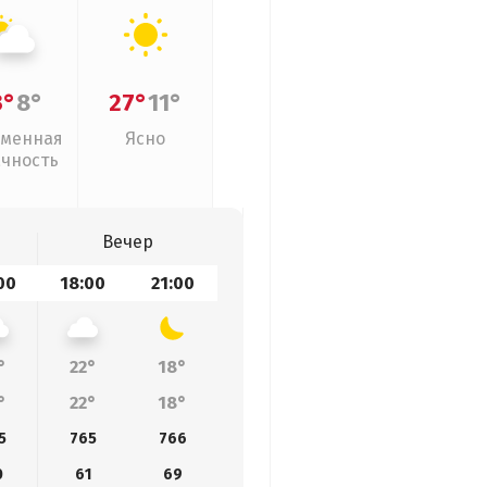
3°
8°
27°
11°
менная
Ясно
ачность
Вечер
00
18:00
21:00
°
22°
18°
°
22°
18°
5
765
766
0
61
69