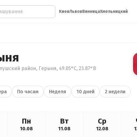
Киев
Львов
Винница
Хмельницкий
ыня
ушский район, Герыня, 49.05°С, 23.87°В
ера
По часам
Неделя
10 дней
2 недели
Пн
Вт
Ср
10.08
11.08
12.08
1