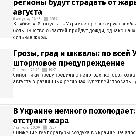
регионы будут страдать от жары
августа
8 августа,
06:46
1280
В субботу, 8 августа, в Украине прогнозируется об
большинстве областей пройдут дожди, однако на ю
сильная жара.
Грозы, град и шквалы: по всей
штормовое предупреждение
7 августа,
21:00
1927
Синоптики предупредили о непогоде, которая охват
августа в различных регионах будет действовать I
В Украине немного похолодает:
отступит жара
7 августа,
20:00
7287
Снижение температуры воздуха в Украине началось