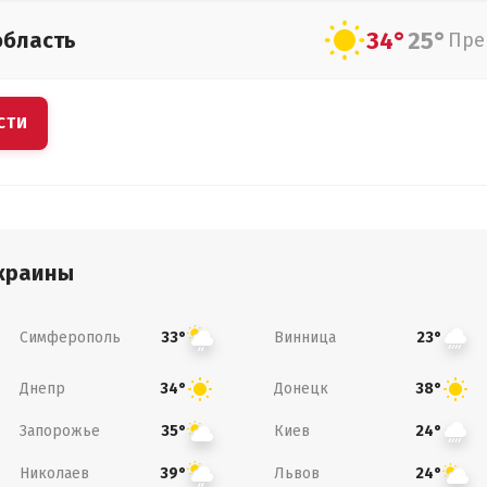
34°
25°
область
Пре
СТИ
краины
Симферополь
Винница
33°
23°
Днепр
Донецк
34°
38°
Запорожье
Киев
35°
24°
Николаев
Львов
39°
24°