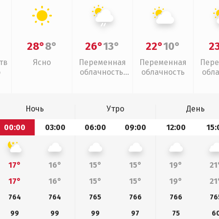
28°
8°
26°
13°
22°
10°
2
тв
Ясно
Переменная
Переменная
Пере
о
облачность,
облачность
обл
слабый дождь
Ночь
Утро
День
00:00
03:00
06:00
09:00
12:00
15:
17°
16°
15°
15°
19°
21
17°
16°
15°
15°
19°
21
764
764
765
766
766
76
99
99
99
97
75
6