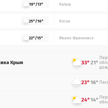
19°
/
13°
Калуш
25°
/
16°
Косов
22°
/
15°
Ивано-Франковск
Пер
33°
21°
лика Крым
обл
дож
23°
16°
Пас
Пер
24°
14°
обл