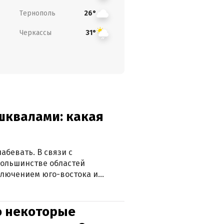
Тернополь
26°
Черкассы
31°
 шквалами: какая
абевать. В связи с
большинстве областей
ключением юго-востока и
о некоторые