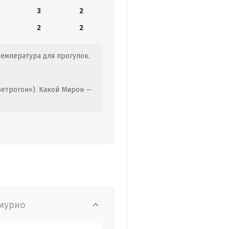
3
2
2
2
температура для прогулок.
етрогон»). Какой Мирон —
мурно