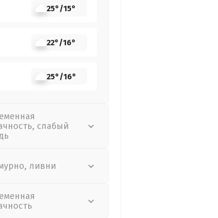
25°
/
15°
22°
/
16°
25°
/
16°
еменная
ачность, слабый
дь
мурно, ливни
еменная
ачность