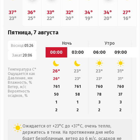
37°
36°
33°
32°
34°
34°
27°
23°
25°
22°
20°
19°
20°
16°
Пятница, 7 августа
Ночь
Утро
Восход:
05:26
00:00
03:00
06:00
09:00
1
Закат:
20:06
Температура С°
26°
23°
23°
31°
Ощущается как
Давление, мм
26°
23°
23°
31°
Влажность, %
761
761
760
760
Ветер, м/с
Вероятность
50
58
78
37
осадков, %
1
1
3
3
2
2
2
2
Ожидается от +23°C до +37°C, очень тепло,
держитесь в тени. На протяжении дня небо
будет безоблачным, ветер до 6 м/с, осадков не