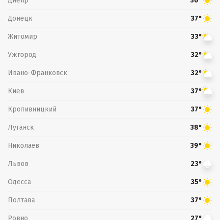
Днепр
36°
Донецк
37°
Житомир
33°
Ужгород
32°
Ивано-Франковск
32°
Киев
37°
Кропивницкий
37°
Луганск
38°
Николаев
39°
Львов
23°
Одесса
35°
Полтава
37°
Ровно
27°