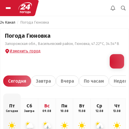
24 Канал
Погода Гюновка
Погода Гюновка
Запорожская обл., Васильевский район, Гюновка, 47.22°С, 34.54°В
Изменить город
Сегодня
Завтра
Вчера
По часам
Недел
Пт
Сб
Вс
Пн
Вт
Ср
Чт
Сегодня
Завтра
09.08
10.08
11.08
12.08
13.08