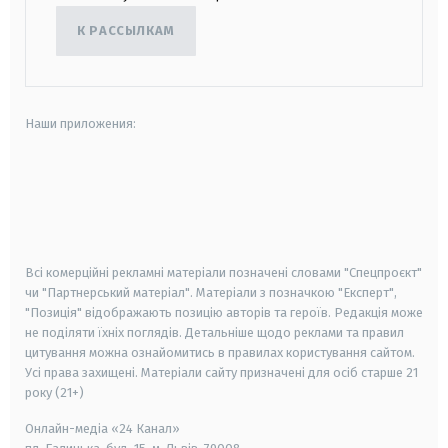
К РАССЫЛКАМ
Наши приложения:
android
apple
smart tv
samsung smart tv
Всі комерційні рекламні матеріали позначені словами "Спецпроєкт"
чи "Партнерський матеріал". Матеріали з позначкою "Експерт",
"Позиція" відображають позицію авторів та героїв. Редакція може
не поділяти їхніх поглядів. Детальніше щодо реклами та правил
цитування можна ознайомитись в правилах користування сайтом.
Усі права захищені.
Матеріали сайту призначені для осіб старше
21
року (21+)
Онлайн-медіа «24 Канал»