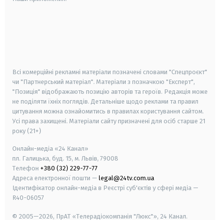
android
apple
smart tv
samsung smart tv
Всі комерційні рекламні матеріали позначені словами "Спецпроєкт"
чи "Партнерський матеріал". Матеріали з позначкою "Експерт",
"Позиція" відображають позицію авторів та героїв. Редакція може
не поділяти їхніх поглядів. Детальніше щодо реклами та правил
цитування можна ознайомитись в правилах користування сайтом.
Усі права захищені.
Матеріали сайту призначені для осіб старше
21
року (21+)
Онлайн-медіа «24 Канал»
пл. Галицька, буд. 15, м. Львів, 79008
Телефон
+380 (32) 229-77-77
Адреса електронної пошти —
legal@24tv.com.ua
Ідентифікатор онлайн-медіа в Реєстрі суб'єктів у сфері медіа —
R40-06057
© 2005—2026,
ПрАТ «Телерадіокомпанія "Люкс"», 24 Канал.