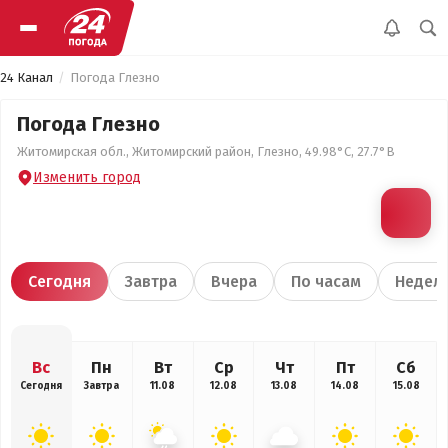
24 Канал
Погода Глезно
Погода Глезно
Житомирская обл., Житомирский район, Глезно, 49.98°С, 27.7°В
Изменить город
Сегодня
Завтра
Вчера
По часам
Недел
Вс
Пн
Вт
Ср
Чт
Пт
Сб
Сегодня
Завтра
11.08
12.08
13.08
14.08
15.08