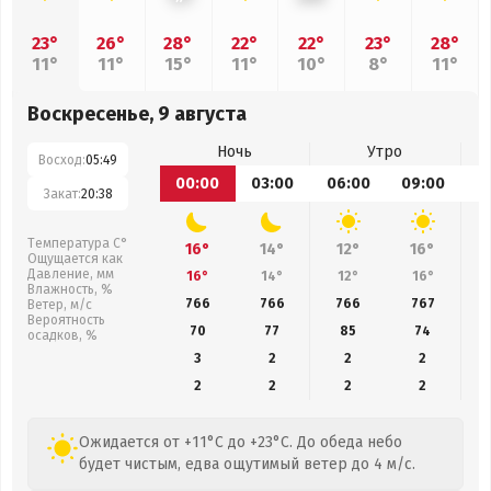
23°
26°
28°
22°
22°
23°
28°
11°
11°
15°
11°
10°
8°
11°
Воскресенье, 9 августа
Ночь
Утро
Восход:
05:49
00:00
03:00
06:00
09:00
1
Закат:
20:38
Температура С°
16°
14°
12°
16°
Ощущается как
Давление, мм
16°
14°
12°
16°
Влажность, %
766
766
766
767
Ветер, м/с
Вероятность
70
77
85
74
осадков, %
3
2
2
2
2
2
2
2
Ожидается от +11°C до +23°C. До обеда небо
будет чистым, едва ощутимый ветер до 4 м/с.