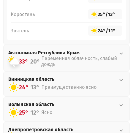
Коростень
25°
/
13°
Звягель
24°
/
11°
Автономная Республика Крым
Переменная облачность, слабый
33°
20°
дождь
Винницкая
область
24°
13°
Преимущественно ясно
Волынская
область
25°
12°
Ясно
Днепропетровская
область