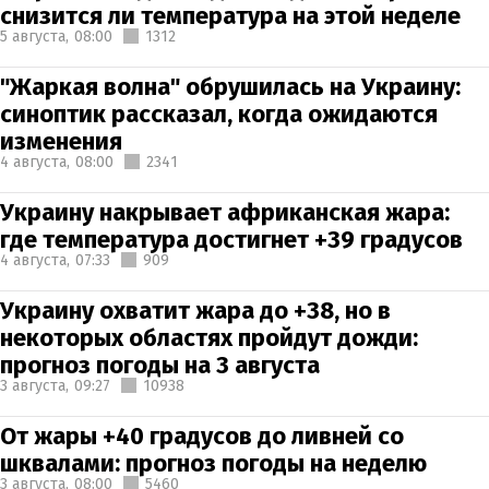
снизится ли температура на этой неделе
5 августа,
08:00
1312
"Жаркая волна" обрушилась на Украину:
синоптик рассказал, когда ожидаются
изменения
4 августа,
08:00
2341
Украину накрывает африканская жара:
где температура достигнет +39 градусов
4 августа,
07:33
909
Украину охватит жара до +38, но в
некоторых областях пройдут дожди:
прогноз погоды на 3 августа
3 августа,
09:27
10938
От жары +40 градусов до ливней со
шквалами: прогноз погоды на неделю
3 августа,
08:00
5460