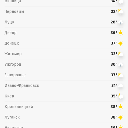
Винница
34°
Черновцы
32°
Луцк
28°
Днепр
36°
Донецк
37°
Житомир
33°
Ужгород
30°
Запорожье
37°
Ивано-Франковск
31°
Киев
35°
Кропивницкий
38°
Луганск
38°
Николаев
39°