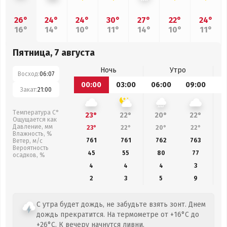
26°
24°
24°
30°
27°
22°
24°
16°
14°
10°
11°
14°
10°
11°
Пятница, 7 августа
Ночь
Утро
Восход:
06:07
00:00
03:00
06:00
09:00
1
Закат:
21:00
Температура С°
23°
22°
20°
22°
Ощущается как
Давление, мм
23°
22°
20°
22°
Влажность, %
761
761
762
763
Ветер, м/с
Вероятность
45
55
80
77
осадков, %
4
4
4
3
2
3
5
9
С утра будет дождь, не забудьте взять зонт. Днем
дождь прекратится. На термометре от +16°C до
+26°C. К вечеру начнутся ливни.