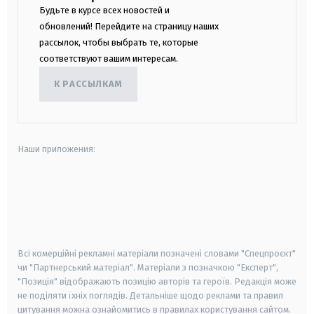
Будьте в курсе всех новостей и
обновлений! Перейдите на страницу наших
рассылок, чтобы выбрать те, которые
соответствуют вашим интересам.
К РАССЫЛКАМ
Наши приложения:
android
apple
smart tv
samsung smart tv
Всі комерційні рекламні матеріали позначені словами "Спецпроєкт"
чи "Партнерський матеріал". Матеріали з позначкою "Експерт",
"Позиція" відображають позицію авторів та героїв. Редакція може
не поділяти їхніх поглядів. Детальніше щодо реклами та правил
цитування можна ознайомитись в правилах користування сайтом.