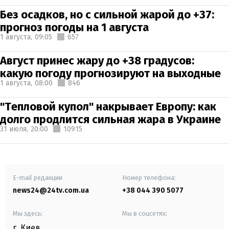
Без осадков, но с сильной жарой до +37:
прогноз погоды на 1 августа
1 августа,
09:05
657
Август принес жару до +38 градусов:
какую погоду прогнозируют на выходные
1 августа,
08:00
846
"Тепловой купол" накрывает Европу: как
долго продлится сильная жара в Украине
31 июля,
20:00
10915
E-mail редакции
Номер телефона:
news24@24tv.com.ua
+38 044 390 5077
Мы здесь:
Мы в соцсетях:
г. Киев
,