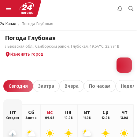
24 Канал
Погода Глубокая
Погода Глубокая
Львовская обл., Самборский район, Глубокая, 49.54°С, 22.99°В
Изменить город
Сегодня
Завтра
Вчера
По часам
Недел
Пт
Сб
Вс
Пн
Вт
Ср
Чт
Сегодня
Завтра
09.08
10.08
11.08
12.08
13.08