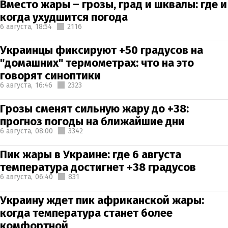
Вместо жары – грозы, град и шквалы: где и
когда ухудшится погода
6 августа,
18:54
2116
Украинцы фиксируют +50 градусов на
"домашних" термометрах: что на это
говорят синоптики
6 августа,
16:46
2323
Грозы сменят сильную жару до +38:
прогноз погоды на ближайшие дни
6 августа,
08:00
3342
Пик жары в Украине: где 6 августа
температура достигнет +38 градусов
6 августа,
06:40
831
Украину ждет пик африканской жары:
когда температура станет более
комфортной