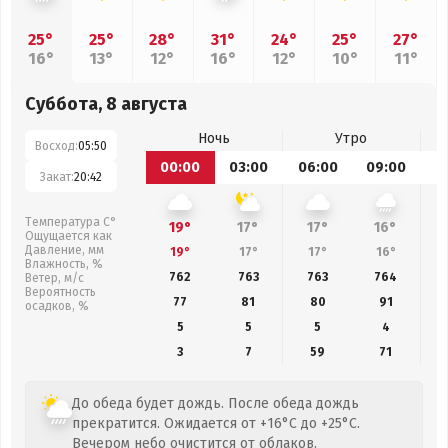
25°
25°
28°
31°
24°
25°
27°
16°
13°
12°
16°
12°
10°
11°
Суббота, 8 августа
Ночь
Утро
Восход:
05:50
00:00
03:00
06:00
09:00
1
Закат:
20:42
Температура С°
19°
17°
17°
16°
Ощущается как
Давление, мм
19°
17°
17°
16°
Влажность, %
762
763
763
764
Ветер, м/с
Вероятность
77
81
80
91
осадков, %
5
5
5
4
3
7
59
71
До обеда будет дождь. После обеда дождь
прекратится. Ожидается от +16°C до +25°C.
Вечером небо очистится от облаков.