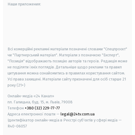
Наши приложения:
android
apple
smart tv
samsung smart tv
Всі комерційні рекламні матеріали позначені словами "Спецпроєкт"
чи "Партнерський матеріал". Матеріали з позначкою "Експерт",
"Позиція" відображають позицію авторів та героїв. Редакція може
не поділяти їхніх поглядів. Детальніше щодо реклами та правил
цитування можна ознайомитись в правилах користування сайтом.
Усі права захищені.
Матеріали сайту призначені для осіб старше
21
року (21+)
Онлайн-медіа «24 Канал»
пл. Галицька, буд. 15, м. Львів, 79008
Телефон
+380 (32) 229-77-77
Адреса електронної пошти —
legal@24tv.com.ua
Ідентифікатор онлайн-медіа в Реєстрі суб'єктів у сфері медіа —
R40-06057