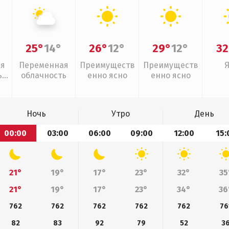
25°
14°
26°
12°
29°
12°
32
ая
Переменная
Преимуществ
Преимуществ
,
облачность
енно ясно
енно ясно
Ночь
Утро
День
00:00
03:00
06:00
09:00
12:00
15:
21°
19°
17°
23°
32°
35
21°
19°
17°
23°
34°
36
762
762
762
762
762
76
82
83
92
79
52
3