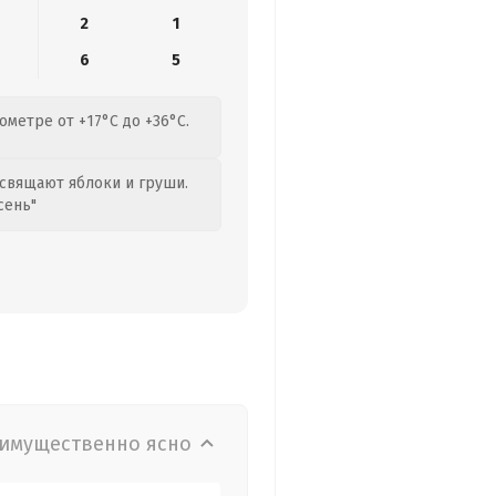
2
1
6
5
метре от +17°C до +36°C.
свящают яблоки и груши.
сень"
имущественно ясно