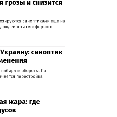
я грозы и снизится
нозируются синоптиками еще на
д дождевого атмосферного
 Украину: синоптик
зменения
 набирать обороты. По
ачнется перестройка
я жара: где
дусов