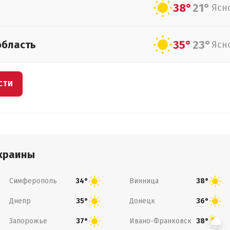
38°
21°
Ясн
35°
23°
область
Ясн
СТИ
краины
Симферополь
Винница
34°
38°
Днепр
Донецк
35°
36°
Запорожье
Ивано-Франковск
37°
38°