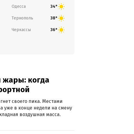
Одесса
34°
Тернополь
38°
Черкассы
36°
 жары: когда
фортной
гнет своего пика. Местами
 а уже в конце недели на смену
хладная воздушная масса.