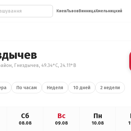
Киев
Львов
Винница
Хмельницкий
здычев
айон, Гнездычев, 49.34°С, 24.11°В
ера
По часам
Неделя
10 дней
2 недели
Сб
Вс
Пн
08.08
09.08
10.08
1