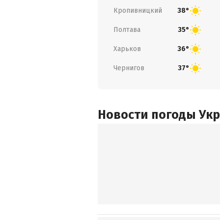
Кропивницкий
38°
Полтава
35°
Харьков
36°
Чернигов
37°
Новости погоды Ук