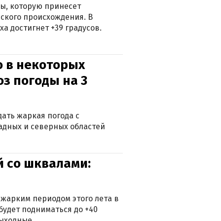
ры, которую принесет
ского происхождения. В
а достигнет +39 градусов.
о в некоторых
оз погоды на 3
дать жаркая погода с
падных и северных областей
й со шквалами:
 жарким периодом этого лета в
будет подниматься до +40
выходные.