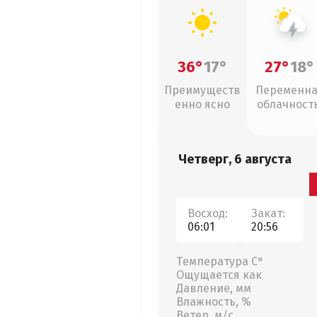
36°
17°
27°
18°
Преимуществ
Переменн
енно ясно
облачность
грозы
Четверг, 6 августа
Восход:
Закат:
06:01
20:56
Температура С°
Ощущается как
Давление, мм
Влажность, %
Ветер, м/с