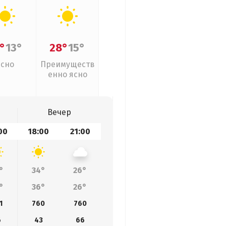
°
13°
28°
15°
Ясно
Преимуществ
енно ясно
Вечер
00
18:00
21:00
°
34°
26°
°
36°
26°
1
760
760
6
43
66