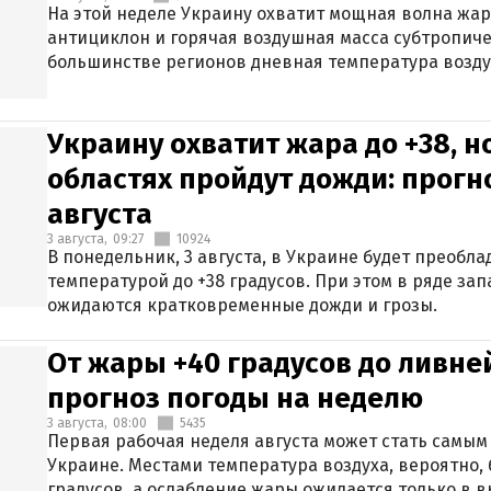
На этой неделе Украину охватит мощная волна жа
антициклон и горячая воздушная масса субтропиче
большинстве регионов дневная температура воздух
Украину охватит жара до +38, н
областях пройдут дожди: прогн
августа
3 августа,
09:27
10924
В понедельник, 3 августа, в Украине будет преобла
температурой до +38 градусов. При этом в ряде за
ожидаются кратковременные дожди и грозы.
От жары +40 градусов до ливне
прогноз погоды на неделю
3 августа,
08:00
5435
Первая рабочая неделя августа может стать самым
Украине. Местами температура воздуха, вероятно, 
градусов, а ослабление жары ожидается только в 