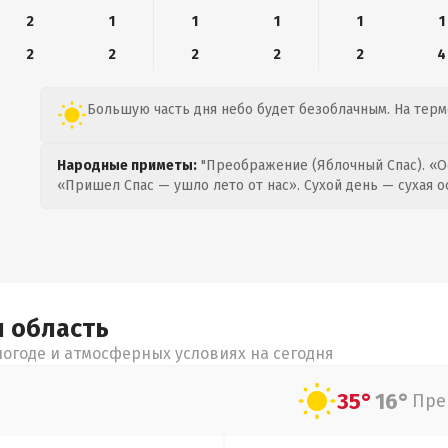
2
1
1
1
1
1
2
2
2
2
2
4
Большую часть дня небо будет безоблачным. На термо
Народные приметы:
"Преображение (Яблочный Спас). «О
«Пришел Спас — ушло лето от нас». Сухой день — сухая о
я
область
огоде и атмосферных условиях на сегодня
35°
16°
Пре