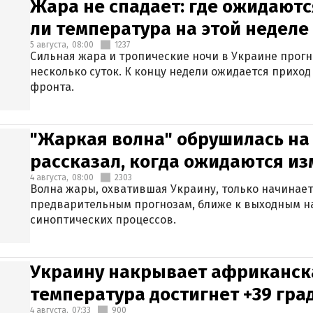
Жара не спадает: где ожидаютс
ли температура на этой неделе
5 августа,
08:00
1237
Сильная жара и тропические ночи в Украине прог
несколько суток. К концу недели ожидается прихо
фронта.
"Жаркая волна" обрушилась на
рассказал, когда ожидаются и
4 августа,
08:00
2303
Волна жары, охватившая Украину, только начинает
предварительным прогнозам, ближе к выходным н
синоптических процессов.
Украину накрывает африканска
температура достигнет +39 гра
4 августа,
07:33
900