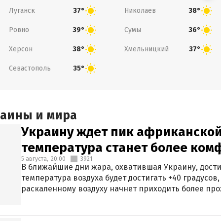
Луганск
Николаев
37°
38°
Ровно
Сумы
39°
36°
Херсон
Хмельницкий
38°
37°
Севастополь
35°
раины и мира
Украину ждет пик африканской
температура станет более ком
5 августа,
20:00
3921
В ближайшие дни жара, охватившая Украину, дости
температура воздуха будет достигать +40 градусов,
раскаленному воздуху начнет приходить более про