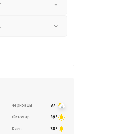
о
о
Черновцы
37°
Житомир
39°
Киев
38°