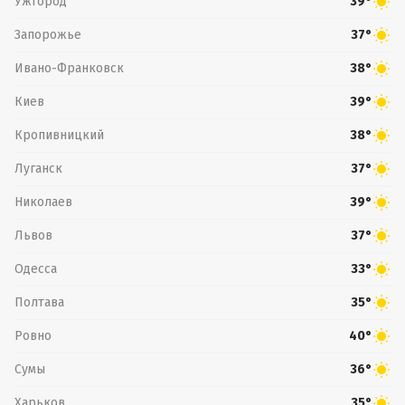
Ужгород
39°
Запорожье
37°
Ивано-Франковск
38°
Киев
39°
Кропивницкий
38°
Луганск
37°
Николаев
39°
Львов
37°
Одесса
33°
Полтава
35°
Ровно
40°
Сумы
36°
Харьков
35°