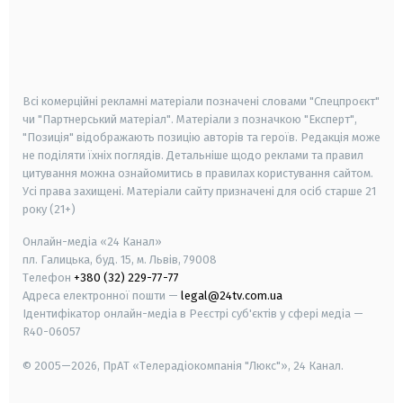
android
apple
smart tv
samsung smart tv
Всі комерційні рекламні матеріали позначені словами "Спецпроєкт"
чи "Партнерський матеріал". Матеріали з позначкою "Експерт",
"Позиція" відображають позицію авторів та героїв. Редакція може
не поділяти їхніх поглядів. Детальніше щодо реклами та правил
цитування можна ознайомитись в правилах користування сайтом.
Усі права захищені.
Матеріали сайту призначені для осіб старше
21
року (21+)
Онлайн-медіа «24 Канал»
пл. Галицька, буд. 15, м. Львів, 79008
Телефон
+380 (32) 229-77-77
Адреса електронної пошти —
legal@24tv.com.ua
Ідентифікатор онлайн-медіа в Реєстрі суб'єктів у сфері медіа —
R40-06057
© 2005—2026,
ПрАТ «Телерадіокомпанія "Люкс"», 24 Канал.