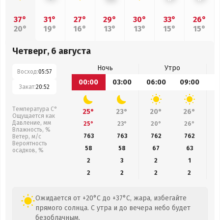
37°
31°
27°
29°
30°
33°
26°
20°
19°
16°
13°
13°
15°
15°
Четверг, 6 августа
Ночь
Утро
Восход:
05:57
00:00
03:00
06:00
09:00
1
Закат:
20:52
Температура С°
25°
23°
20°
26°
Ощущается как
Давление, мм
25°
23°
20°
26°
Влажность, %
763
763
762
762
Ветер, м/с
Вероятность
58
58
67
63
осадков, %
2
3
2
1
2
2
2
2
Ожидается от +20°C до +37°C, жара, избегайте
прямого солнца. С утра и до вечера небо будет
безоблачным.