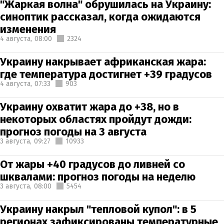
"Жаркая волна" обрушилась на Украину:
синоптик рассказал, когда ожидаются
изменения
4 августа,
08:00
2324
Украину накрывает африканская жара:
где температура достигнет +39 градусов
4 августа,
07:33
903
Украину охватит жара до +38, но в
некоторых областях пройдут дожди:
прогноз погоды на 3 августа
3 августа,
09:27
10933
От жары +40 градусов до ливней со
шквалами: прогноз погоды на неделю
3 августа,
08:00
5454
Украину накрыл "тепловой купол": в 5
регионах зафиксированы температурные