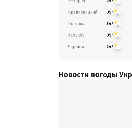
Ужгород
29°
Кропивницкий
35°
Полтава
34°
Харьков
35°
Чернигов
24°
Новости погоды Ук