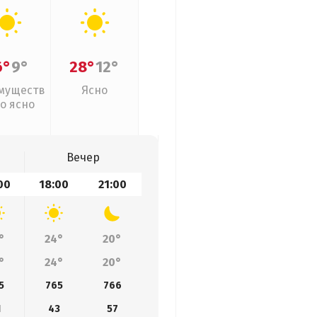
6°
9°
28°
12°
муществ
Ясно
о ясно
Вечер
00
18:00
21:00
°
24°
20°
°
24°
20°
5
765
766
1
43
57