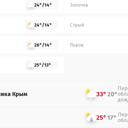
24°
/
14°
Золочев
24°
/
14°
Стрый
26°
/
14°
Львов
25°
/
13°
Пер
33°
20°
лика Крым
обл
дож
Пер
25°
17°
обл