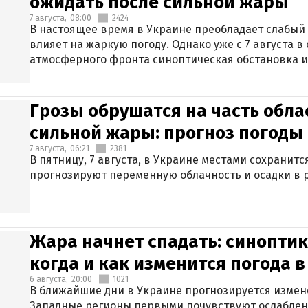
ожидать после сильной жары
7 августа,
08:00
2424
В настоящее время в Украине преобладает слабый 
влияет на жаркую погоду. Однако уже с 7 августа 
атмосферного фронта синоптическая обстановка и
Грозы обрушатся на часть обла
сильной жары: прогноз погоды 
7 августа,
06:21
2381
В пятницу, 7 августа, в Украине местами сохранит
прогнозируют переменную облачность и осадки в р
Жара начнет спадать: синоптик
когда и как изменится погода 
6 августа,
20:00
1021
В ближайшие дни в Украине прогнозируется измен
Западные регионы первыми почувствуют ослаблен