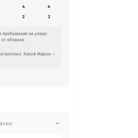
4
4
2
2
я пребывания на улице.
 от облаков.
етрогон»). Какой Мирон —
ачно