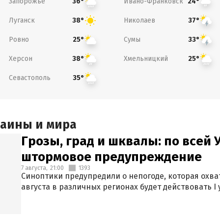
Запорожье
Ивано-Франковск
36°
24°
Луганск
Николаев
38°
37°
Ровно
Сумы
25°
33°
Херсон
Хмельницкий
38°
25°
Севастополь
35°
раины и мира
Грозы, град и шквалы: по всей
штормовое предупреждение
7 августа,
21:00
1393
Синоптики предупредили о непогоде, которая охват
августа в различных регионах будет действовать I