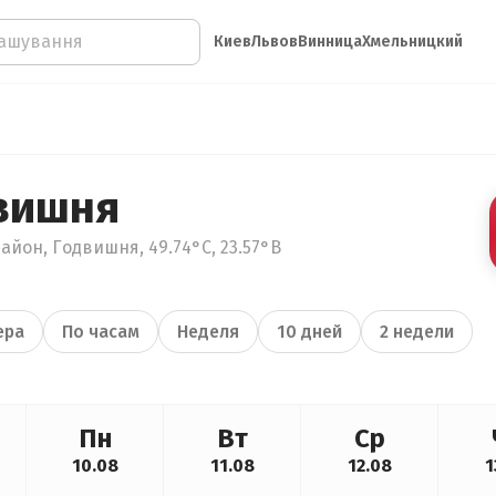
Киев
Львов
Винница
Хмельницкий
вишня
айон, Годвишня, 49.74°С, 23.57°В
ера
По часам
Неделя
10 дней
2 недели
Пн
Вт
Ср
10.08
11.08
12.08
1