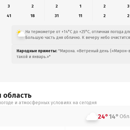
3
2
2
1
2
3
41
18
31
11
2
2
На термометре от +14°C до +25°C, отличная погода дл
Большую часть дня облачно. К вечеру небо очистится
Народные приметы:
"Мирона. «Ветреный день («Мирон-в
такой и январь.»"
я
область
огоде и атмосферных условиях на сегодня
24°
14°
Обл