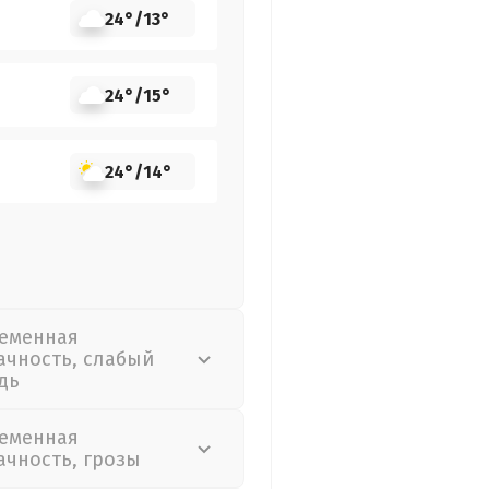
24°
/
13°
24°
/
15°
24°
/
14°
еменная
ачность, слабый
дь
еменная
ачность, грозы