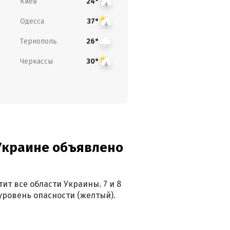
Киев
24°
Одесса
37°
Тернополь
26°
Черкассы
30°
 Украине объявлено
ит все области Украины. 7 и 8
 уровень опасности (желтый).