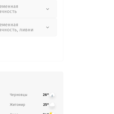
еменная
ачность
еменная
ачность, ливни
Черновцы
26°
Житомир
25°