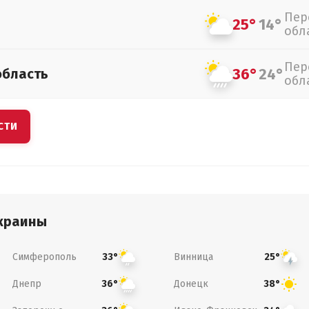
Пер
25°
14°
обл
Пер
36°
24°
область
обл
СТИ
краины
Симферополь
Винница
33°
25°
Днепр
Донецк
36°
38°