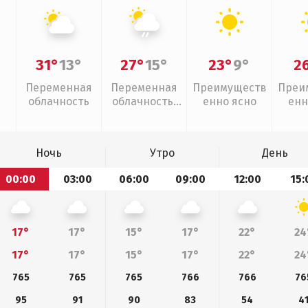
31°
13°
27°
15°
23°
9°
2
Переменная
Переменная
Преимуществ
Преи
облачность
облачность,
енно ясно
енн
слабый дождь
Ночь
Утро
День
00:00
03:00
06:00
09:00
12:00
15:
17°
17°
15°
17°
22°
24
17°
17°
15°
17°
22°
24
765
765
765
766
766
76
95
91
90
83
54
4