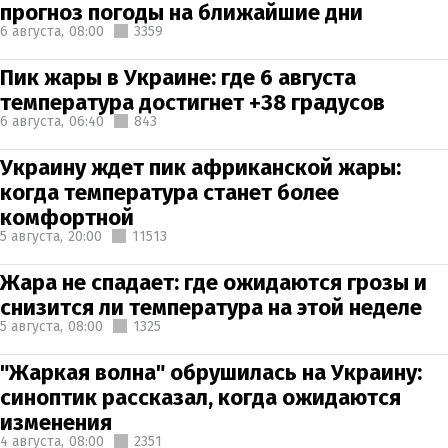
прогноз погоды на ближайшие дни
6 августа,
08:00
3359
Пик жары в Украине: где 6 августа
температура достигнет +38 градусов
6 августа,
06:40
843
Украину ждет пик африканской жары:
когда температура станет более
комфортной
5 августа,
20:00
11513
Жара не спадает: где ожидаются грозы и
снизится ли температура на этой неделе
5 августа,
08:00
1325
"Жаркая волна" обрушилась на Украину:
синоптик рассказал, когда ожидаются
изменения
4 августа,
08:00
2351