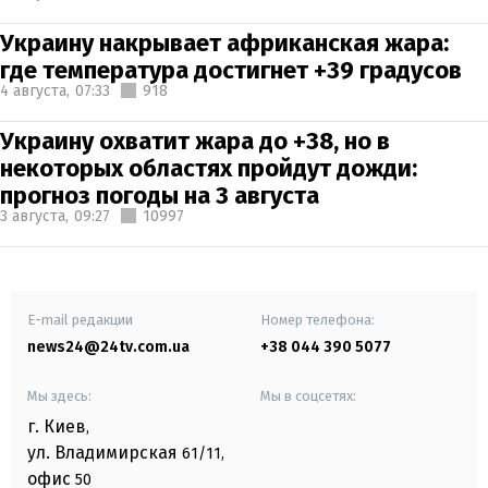
Украину накрывает африканская жара:
где температура достигнет +39 градусов
4 августа,
07:33
918
Украину охватит жара до +38, но в
некоторых областях пройдут дожди:
прогноз погоды на 3 августа
3 августа,
09:27
10997
E-mail редакции
Номер телефона:
news24@24tv.com.ua
+38 044 390 5077
Мы здесь:
Мы в соцсетях:
г. Киев
,
ул. Владимирская
61/11,
офис
50