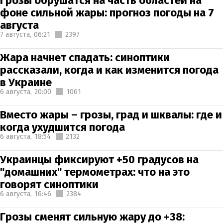
Грозы обрушатся на часть областей на
фоне сильной жары: прогноз погоды на 7
августа
7 августа,
06:21
2397
Жара начнет спадать: синоптики
рассказали, когда и как изменится погода
в Украине
6 августа,
20:00
1061
Вместо жары – грозы, град и шквалы: где и
когда ухудшится погода
6 августа,
18:54
2132
Украинцы фиксируют +50 градусов на
"домашних" термометрах: что на это
говорят синоптики
6 августа,
16:46
2384
Грозы сменят сильную жару до +38: