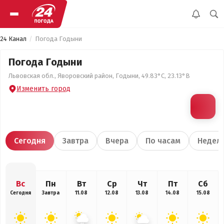
24 Канал
Погода Годыни
Погода Годыни
Львовская обл., Яворовский район, Годыни, 49.83°С, 23.13°В
Изменить город
Сегодня
Завтра
Вчера
По часам
Недел
Вс
Пн
Вт
Ср
Чт
Пт
Сб
Сегодня
Завтра
11.08
12.08
13.08
14.08
15.08