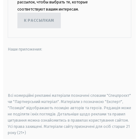
рассылок, чтобы выбрать те, которые
соответствуют вашим интересам.
К РАССЫЛКАМ
Наши приложения:
android
apple
smart tv
samsung smart tv
Всі комерційні рекламні матеріали позначені словами "Спецпроєкт"
чи "Партнерський матеріал". Матеріали з позначкою "Експерт",
"Позиція" відображають позицію авторів та героїв. Редакція може
не поділяти їхніх поглядів. Детальніше щодо реклами та правил
цитування можна ознайомитись в правилах користування сайтом.
Усі права захищені.
Матеріали сайту призначені для осіб старше
21
року (21+)