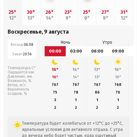
25°
30°
26°
23°
25°
27°
31°
12°
13°
14°
9°
9°
9°
12°
Воскресенье, 9 августа
Ночь
Утро
Восход:
06:08
00:00
03:00
06:00
09:00
1
Закат:
20:56
Температура С°
16°
14°
13°
16°
Ощущается как
Давление, мм
16°
14°
13°
16°
Влажность, %
767
767
767
768
Ветер, м/с
Вероятность
75
78
86
70
осадков, %
3
1
1
1
2
2
2
2
Температура будет колебаться от +12°C до +25°C,
идеальные условия для активного отдыха. С утра
до вечера небо будет чистым, едва ощутимый