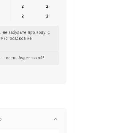
2
2
2
2
, не забудьте про воду. С
 м/с, осадков не
 — осень будет тихой"
о