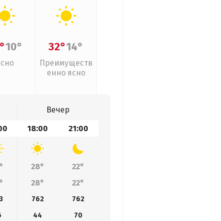
°
10°
32°
14°
Ясно
Преимуществ
енно ясно
Вечер
00
18:00
21:00
°
28°
22°
°
28°
22°
3
762
762
6
44
70