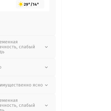
29°
/
14°
еменная
ачность, слабый
дь
о
имущественно ясно
еменная
ачность, слабый
дь