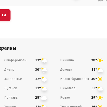
СТИ
краины
Симферополь
Винница
32°
28°
Днепр
Донецк
30°
32°
Запорожье
Ивано-Франковск
32°
30°
Луганск
Николаев
32°
33°
Полтава
Ровно
28°
29°
Херсон
Хмельницкий
33°
26°