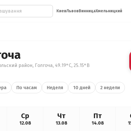
Киев
Львов
Винница
Хмельницкий
гоча
льский район, Голгоча, 49.19°С, 25.15°В
ера
По часам
Неделя
10 дней
2 недели
Ср
Чт
Пт
12.08
13.08
14.08
1