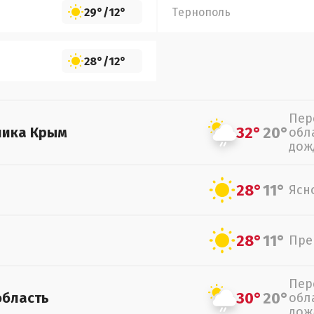
29°
/
12°
Тернополь
28°
/
12°
Пер
32°
20°
лика Крым
обл
дож
28°
11°
Ясн
28°
11°
Пре
Пер
30°
20°
область
обл
дож