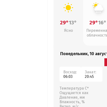
29°
13°
29°
16°
Ясно
Переменн
облачность
ливни
Понедельник, 10 авгус
Восход:
Закат:
06:03
20:45
Температура С°
Ощущается как
Давление, мм
Влажность, %
Ветер, м/с