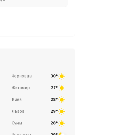
Черновцы
30°
Житомир
27°
Киев
28°
Львов
29°
Сумы
28°
Черкассы
29°