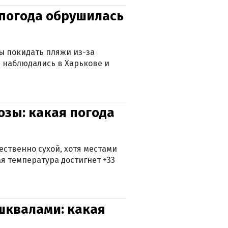
епогода обрушилась
ны покидать пляжи из-за
 наблюдались в Харькове и
озы: какая погода
ственно сухой, хотя местами
 температура достигнет +33
 шквалами: какая