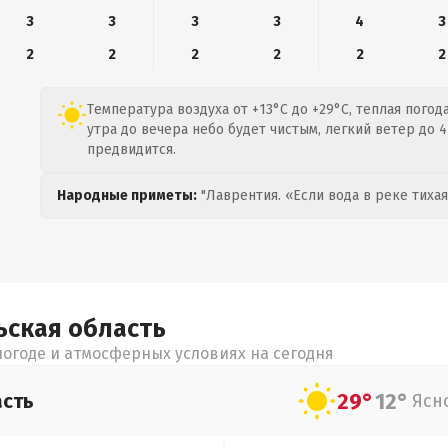
3
3
3
3
4
3
2
2
2
2
2
2
Температура воздуха от +13°C до +29°C, теплая погода
утра до вечера небо будет чистым, легкий ветер до 4
предвидится.
Народные приметы:
"Лаврентия. «Если вода в реке тихая
ьская
область
огоде и атмосферных условиях на сегодня
29°
12°
асть
Ясн