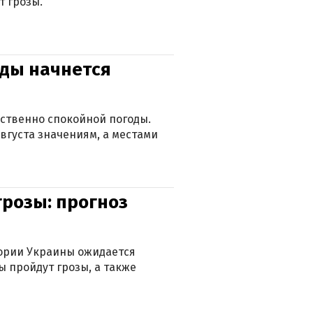
т грозы.
оды начнется
ственно спокойной погоды.
вгуста значениям, а местами
грозы: прогноз
тории Украины ожидается
ы пройдут грозы, а также