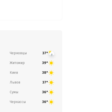
Черновцы
37°
Житомир
39°
Киев
38°
Львов
37°
Сумы
36°
Черкассы
36°