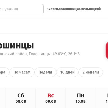
Киев
Львов
Винница
Хмельницкий
лошинцы
льский район, Голошинцы, 49.63°С, 26.1°В
ера
По часам
Неделя
10 дней
2 недели
Сб
Вс
Пн
08.08
09.08
10.08
1