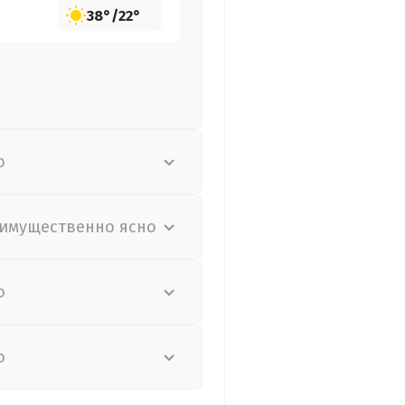
38°
/
22°
о
имущественно ясно
о
о