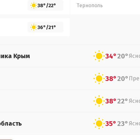
38°
/
22°
Тернополь
36°
/
21°
34°
20°
лика Крым
Ясн
38°
20°
Пре
38°
22°
Ясн
35°
23°
область
Ясн