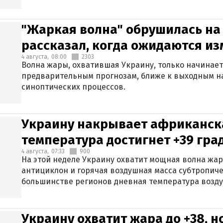
"Жаркая волна" обрушилась на
рассказал, когда ожидаются и
4 августа,
08:00
2303
Волна жары, охватившая Украину, только начинает
предварительным прогнозам, ближе к выходным н
синоптических процессов.
Украину накрывает африканска
температура достигнет +39 гра
4 августа,
07:33
900
На этой неделе Украину охватит мощная волна жа
антициклон и горячая воздушная масса субтропиче
большинстве регионов дневная температура воздух
Украину охватит жара до +38, н