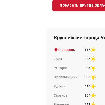
ПОКАЗАТЬ ДРУГИЕ ОБЛА
Крупнейшие города У
Тернополь
38°
Луцк
38°
Ужгород
38°
Кропивницкий
38°
Одесса
34°
Харьков
36°
Чернигов
37°