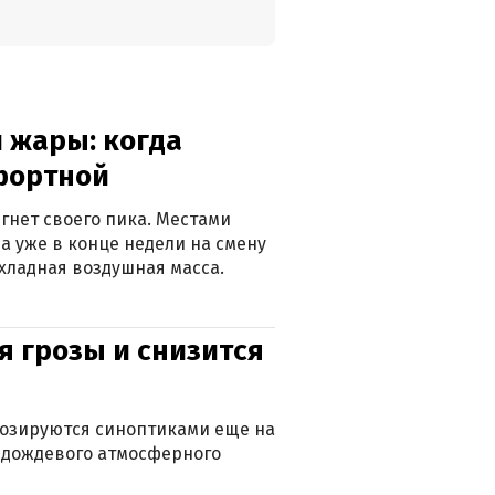
 жары: когда
фортной
гнет своего пика. Местами
 а уже в конце недели на смену
хладная воздушная масса.
я грозы и снизится
нозируются синоптиками еще на
д дождевого атмосферного