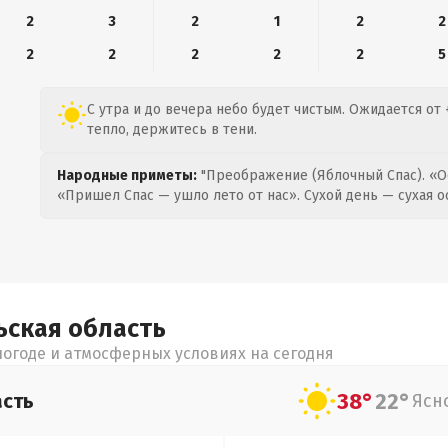
2
3
2
1
2
2
2
2
2
2
2
5
С утра и до вечера небо будет чистым. Ожидается от 
тепло, держитесь в тени.
Народные приметы:
"Преображение (Яблочный Спас). «О
«Пришел Спас — ушло лето от нас». Сухой день — сухая о
ьская
область
огоде и атмосферных условиях на сегодня
38°
22°
асть
Ясн