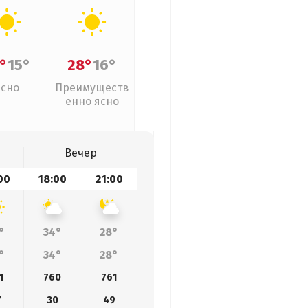
°
15°
28°
16°
Ясно
Преимуществ
енно ясно
Вечер
00
18:00
21:00
°
34°
28°
°
34°
28°
1
760
761
7
30
49