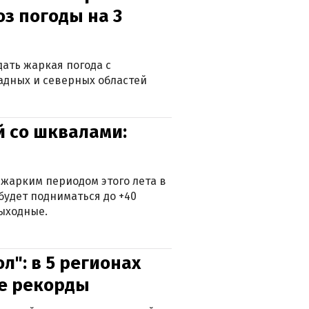
оз погоды на 3
дать жаркая погода с
падных и северных областей
й со шквалами:
 жарким периодом этого лета в
будет подниматься до +40
выходные.
л": в 5 регионах
е рекорды