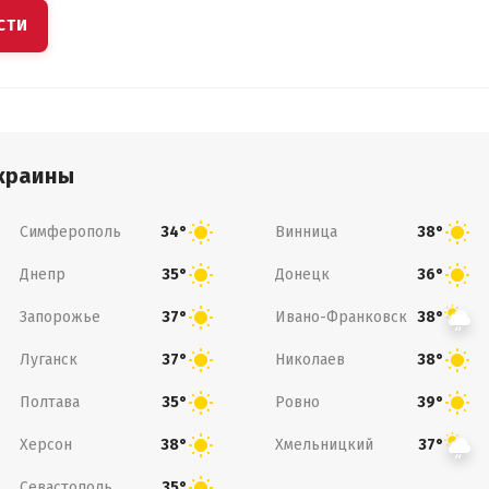
СТИ
краины
Симферополь
Винница
34°
38°
Днепр
Донецк
35°
36°
Запорожье
Ивано-Франковск
37°
38°
Луганск
Николаев
37°
38°
Полтава
Ровно
35°
39°
Херсон
Хмельницкий
38°
37°
Севастополь
35°