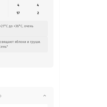
4
4
17
2
+21°C до +36°C, очень
свящают яблоки и груши.
сень"
о