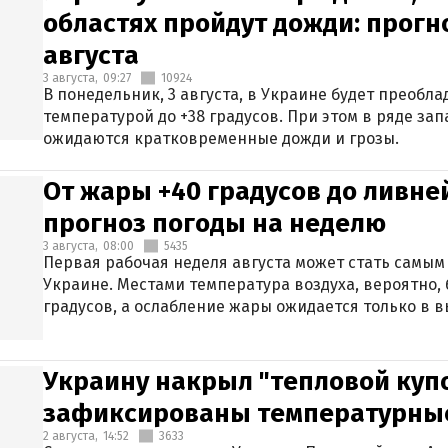
областях пройдут дожди: прогн
августа
3 августа,
09:27
10924
В понедельник, 3 августа, в Украине будет преобла
температурой до +38 градусов. При этом в ряде за
ожидаются кратковременные дожди и грозы.
От жары +40 градусов до ливне
прогноз погоды на неделю
3 августа,
08:00
5435
Первая рабочая неделя августа может стать самым
Украине. Местами температура воздуха, вероятно, 
градусов, а ослабление жары ожидается только в 
Украину накрыл "тепловой купо
зафиксированы температурны
2 августа,
14:52
3633