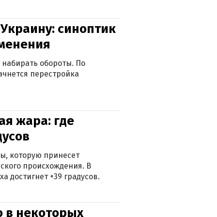
 Украину: синоптик
зменения
 набирать обороты. По
ачнется перестройка
я жара: где
дусов
ры, которую принесет
ского происхождения. В
а достигнет +39 градусов.
о в некоторых