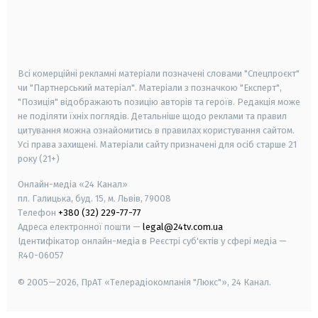
android
apple
smart tv
samsung smart tv
Всі комерційні рекламні матеріали позначені словами "Спецпроєкт"
чи "Партнерський матеріал". Матеріали з позначкою "Експерт",
"Позиція" відображають позицію авторів та героїв. Редакція може
не поділяти їхніх поглядів. Детальніше щодо реклами та правил
цитування можна ознайомитись в правилах користування сайтом.
Усі права захищені.
Матеріали сайту призначені для осіб старше
21
року (21+)
Онлайн-медіа «24 Канал»
пл. Галицька, буд. 15, м. Львів, 79008
Телефон
+380 (32) 229-77-77
Адреса електронної пошти —
legal@24tv.com.ua
Ідентифікатор онлайн-медіа в Реєстрі суб'єктів у сфері медіа —
R40-06057
© 2005—2026,
ПрАТ «Телерадіокомпанія "Люкс"», 24 Канал.