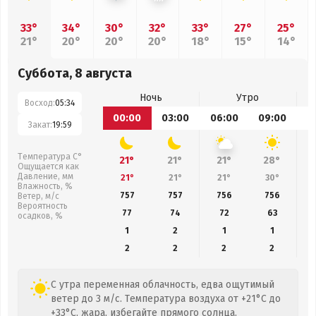
33°
34°
30°
32°
33°
27°
25°
21°
20°
20°
20°
18°
15°
14°
Суббота, 8 августа
Ночь
Утро
Восход:
05:34
00:00
03:00
06:00
09:00
1
Закат:
19:59
Температура С°
21°
21°
21°
28°
Ощущается как
Давление, мм
21°
21°
21°
30°
Влажность, %
757
757
756
756
Ветер, м/с
Вероятность
77
74
72
63
осадков, %
1
2
1
1
2
2
2
2
С утра переменная облачность, едва ощутимый
ветер до 3 м/с. Температура воздуха от +21°C до
+33°C, жара, избегайте прямого солнца.