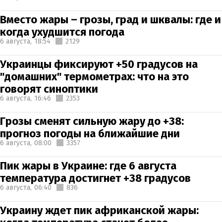
Вместо жары – грозы, град и шквалы: где и
когда ухудшится погода
6 августа,
18:54
2129
Украинцы фиксируют +50 градусов на
"домашних" термометрах: что на это
говорят синоптики
6 августа,
16:46
2353
Грозы сменят сильную жару до +38:
прогноз погоды на ближайшие дни
6 августа,
08:00
3357
Пик жары в Украине: где 6 августа
температура достигнет +38 градусов
6 августа,
06:40
836
Украину ждет пик африканской жары: