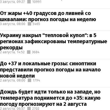
3 августа,
09:27
10991
От жары +40 градусов до ливней со
шквалами: прогноз погоды на неделю
3 августа,
08:00
5465
Украину накрыл "тепловой купол": в 5
регионах зафиксированы температурные
рекорды
2 августа,
14:52
3684
До +37 и локальные грозы: синоптики
представили прогноз погоды на начало
новой недели
2 августа,
08:00
1794
Дождь будет идти только на западе, но
температура поднимется до +35: какую
погоду прогнозируют на 2 августа
2 августа,
06:57
2702