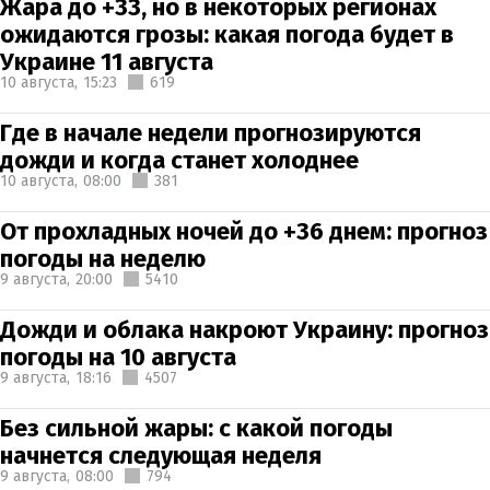
Жара до +33, но в некоторых регионах
ожидаются грозы: какая погода будет в
Украине 11 августа
10 августа,
15:23
619
Где в начале недели прогнозируются
дожди и когда станет холоднее
10 августа,
08:00
381
От прохладных ночей до +36 днем: прогноз
погоды на неделю
9 августа,
20:00
5410
Дожди и облака накроют Украину: прогноз
погоды на 10 августа
9 августа,
18:16
4507
Без сильной жары: с какой погоды
начнется следующая неделя
9 августа,
08:00
794