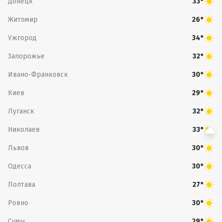
Донецк
33°
Житомир
26°
Ужгород
34°
Запорожье
32°
Ивано-Франковск
30°
Киев
29°
Луганск
32°
Николаев
33°
Львов
30°
Одесса
30°
Полтава
27°
Ровно
30°
Сумы
29°