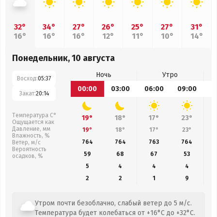
32°
34°
27°
26°
25°
27°
31°
16°
16°
16°
12°
11°
10°
14°
Понедельник, 10 августа
Ночь
Утро
Восход:
05:37
00:00
03:00
06:00
09:00
1
Закат:
20:14
Температура С°
19°
18°
17°
23°
Ощущается как
Давление, мм
19°
18°
17°
23°
Влажность, %
764
764
763
764
Ветер, м/с
Вероятность
59
68
67
53
осадков, %
5
4
4
4
2
2
1
9
Утром почти безоблачно, слабый ветер до 5 м/с.
Температура будет колебаться от +16°C до +32°C.