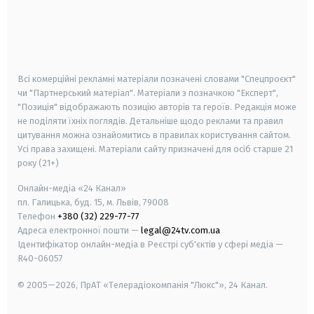
android
apple
smart tv
samsung smart tv
Всі комерційні рекламні матеріали позначені словами "Спецпроєкт"
чи "Партнерський матеріал". Матеріали з позначкою "Експерт",
"Позиція" відображають позицію авторів та героїв. Редакція може
не поділяти їхніх поглядів. Детальніше щодо реклами та правил
цитування можна ознайомитись в правилах користування сайтом.
Усі права захищені.
Матеріали сайту призначені для осіб старше
21
року (21+)
Онлайн-медіа «24 Канал»
пл. Галицька, буд. 15, м. Львів, 79008
Телефон
+380 (32) 229-77-77
Адреса електронної пошти —
legal@24tv.com.ua
Ідентифікатор онлайн-медіа в Реєстрі суб'єктів у сфері медіа —
R40-06057
© 2005—2026,
ПрАТ «Телерадіокомпанія "Люкс"», 24 Канал.