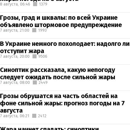
8 августа,
06:46
1379
Грозы, град и шквалы: по всей Украине
объявлено штормовое предупреждение
7 августа,
21:00
1993
В Украине немного похолодает: надолго ли
отступит жара
7 августа,
20:00
9506
Синоптик рассказала, какую непогоду
следует ожидать после сильной жары
7 августа,
08:00
2449
Грозы обрушатся на часть областей на
фоне сильной жары: прогноз погоды на 7
августа
7 августа,
06:21
2412
Жара начнет спадать: синоптики