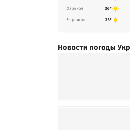
Харьков
36°
Чернигов
33°
Новости погоды Ук