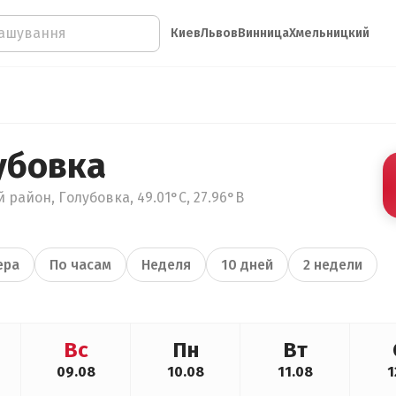
Киев
Львов
Винница
Хмельницкий
убовка
район, Голубовка, 49.01°С, 27.96°В
ера
По часам
Неделя
10 дней
2 недели
Вс
Пн
Вт
09.08
10.08
11.08
1