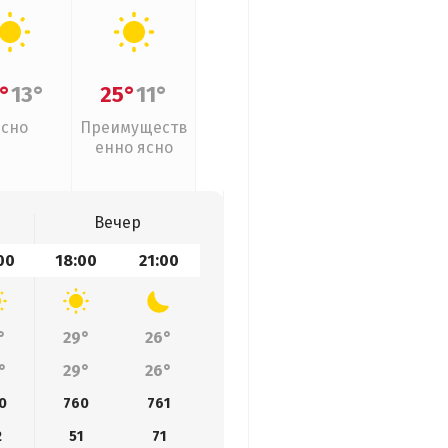
°
13°
25°
11°
Ясно
Преимуществ
енно ясно
Вечер
00
18:00
21:00
°
29°
26°
°
29°
26°
0
760
761
2
51
71