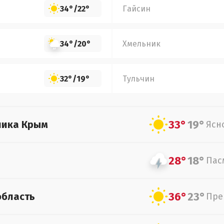
34°
/
22°
Гайсин
34°
/
20°
Хмельник
32°
/
19°
Тульчин
33°
19°
лика Крым
Ясн
28°
18°
Пас
36°
23°
область
Пре