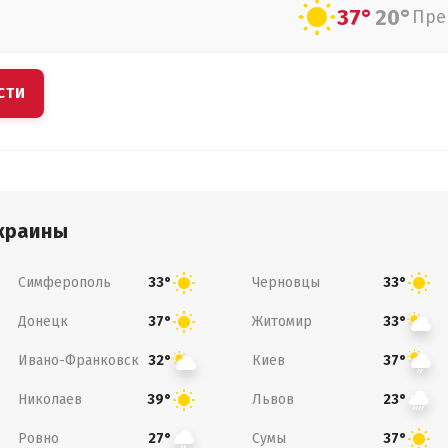
37°
20°
Пре
СТИ
краины
Симферополь
Черновцы
33°
33°
Донецк
Житомир
37°
33°
Ивано-Франковск
Киев
32°
37°
Николаев
Львов
39°
23°
Ровно
Сумы
27°
37°