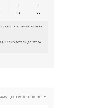
3
3
9
57
22
активность в самые жаркие
я. Если улетели до этого
имущественно ясно