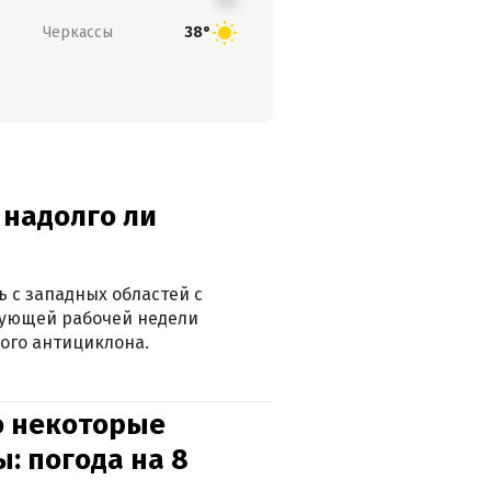
Черкассы
38°
 надолго ли
 с западных областей с
дующей рабочей недели
ого антициклона.
о некоторые
: погода на 8