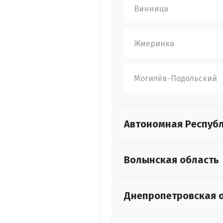
Винница
Жмеринка
Могилёв-Подольский
Автономная Респуб
Волынская
область
Днепропетровская