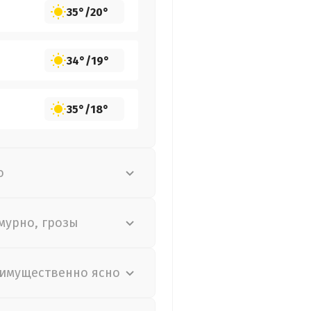
35°
/
20°
34°
/
19°
35°
/
18°
о
мурно, грозы
имущественно ясно