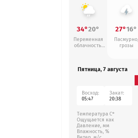
34°
20°
27°
16°
Переменная
Пасмурно
облачность,
грозы
слабый дождь
Пятница, 7 августа
Восход:
Закат:
05:47
20:38
Температура С°
Ощущается как
Давление, мм
Влажность, %
Ветер, м/с