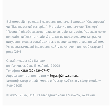
android
apple
smart tv
samsung smart tv
Всі комерційні рекламні матеріали позначені словами "Спецпроєкт"
чи "Партнерський матеріал". Матеріали з позначкою "Експерт",
"Позиція" відображають позицію авторів та героїв. Редакція може
не поділяти їхніх поглядів. Детальніше щодо реклами та правил
цитування можна ознайомитись в правилах користування сайтом.
Усі права захищені.
Матеріали сайту призначені для осіб старше
21
року (21+)
Онлайн-медіа «24 Канал»
пл. Галицька, буд. 15, м. Львів, 79008
Телефон
+380 (32) 229-77-77
Адреса електронної пошти —
legal@24tv.com.ua
Ідентифікатор онлайн-медіа в Реєстрі суб'єктів у сфері медіа —
R40-06057
© 2005—2026,
ПрАТ «Телерадіокомпанія "Люкс"», 24 Канал.