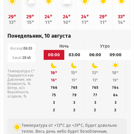
29°
29°
24°
24°
24°
29°
33°
13°
15°
11°
10°
11°
11°
14°
Понедельник, 10 августа
Ночь
Утро
Восход:
06:03
00:00
03:00
06:00
09:00
1
Закат:
20:45
Температура С°
16°
15°
13°
18°
Ощущается как
Давление, мм
16°
15°
13°
18°
Влажность, %
766
765
765
764
Ветер, м/с
Вероятность
75
79
77
64
осадков, %
3
3
3
3
2
2
2
2
Температура от +13°C до +29°C, будет довольно
тепло. Весь день небо будет безоблачным,