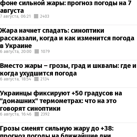
фоне сильной жары: прогноз погоды на 7
августа
7 августа,
06:21
2403
Жара начнет спадать: синоптики
рассказали, когда и как изменится погода
в Украине
6 августа,
20:00
1079
Вместо жары – грозы, град и шквалы: где и
когда ухудшится погода
6 августа,
18:54
2134
Украинцы фиксируют +50 градусов на
"домашних" термометрах: что на это
говорят синоптики
6 августа,
16:46
2392
Грозы сменят сильную жару до +38:
прогноз погоды на ближайшие дни