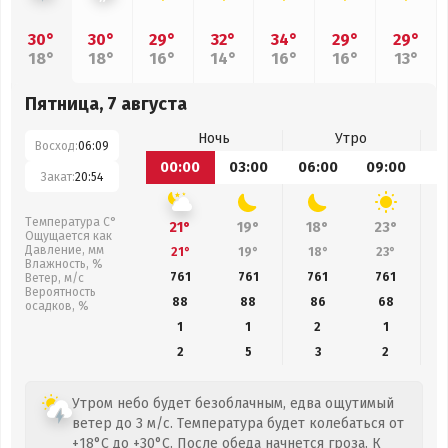
30°
30°
29°
32°
34°
29°
29°
18°
18°
16°
14°
16°
16°
13°
Пятница, 7 августа
Ночь
Утро
Восход:
06:09
00:00
03:00
06:00
09:00
1
Закат:
20:54
Температура С°
21°
19°
18°
23°
Ощущается как
Давление, мм
21°
19°
18°
23°
Влажность, %
761
761
761
761
Ветер, м/с
Вероятность
88
88
86
68
осадков, %
1
1
2
1
2
5
3
2
Утром небо будет безоблачным, едва ощутимый
ветер до 3 м/с. Температура будет колебаться от
+18°C до +30°C. После обеда начнется гроза. К