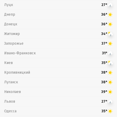
Луцк
27°
Днепр
36°
Донецк
36°
Житомир
34°
Запорожье
37°
Ивано-Франковск
31°
Киев
35°
Кропивницкий
38°
Луганск
38°
Николаев
39°
Львов
27°
Одесса
35°