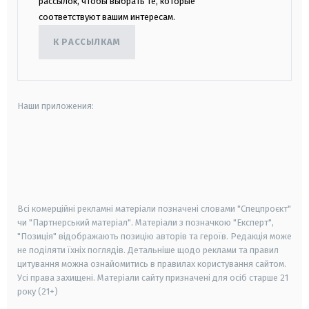
рассылок, чтобы выбрать те, которые
соответствуют вашим интересам.
К РАССЫЛКАМ
Наши приложения:
android
apple
smart tv
samsung smart tv
Всі комерційні рекламні матеріали позначені словами "Спецпроєкт"
чи "Партнерський матеріал". Матеріали з позначкою "Експерт",
"Позиція" відображають позицію авторів та героїв. Редакція може
не поділяти їхніх поглядів. Детальніше щодо реклами та правил
цитування можна ознайомитись в правилах користування сайтом.
Усі права захищені.
Матеріали сайту призначені для осіб старше
21
року (21+)