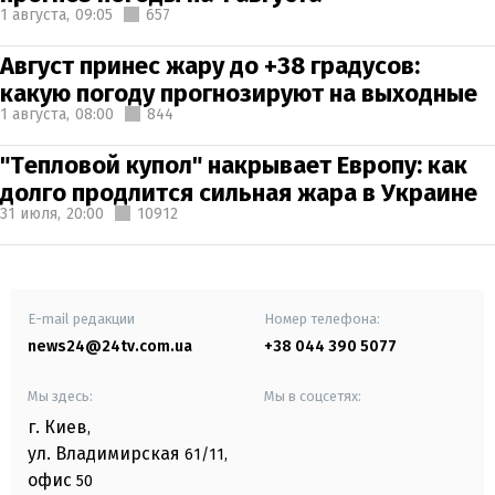
1 августа,
09:05
657
Август принес жару до +38 градусов:
какую погоду прогнозируют на выходные
1 августа,
08:00
844
"Тепловой купол" накрывает Европу: как
долго продлится сильная жара в Украине
31 июля,
20:00
10912
E-mail редакции
Номер телефона:
news24@24tv.com.ua
+38 044 390 5077
Мы здесь:
Мы в соцсетях:
г. Киев
,
ул. Владимирская
61/11,
офис
50