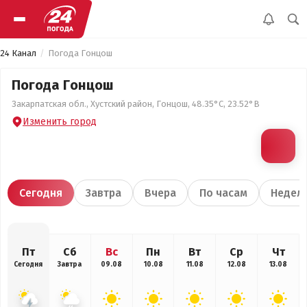
24 Канал
Погода Гонцош
Погода Гонцош
Закарпатская обл., Хустский район, Гонцош, 48.35°С, 23.52°В
Изменить город
Сегодня
Завтра
Вчера
По часам
Недел
Пт
Сб
Вс
Пн
Вт
Ср
Чт
Сегодня
Завтра
09.08
10.08
11.08
12.08
13.08