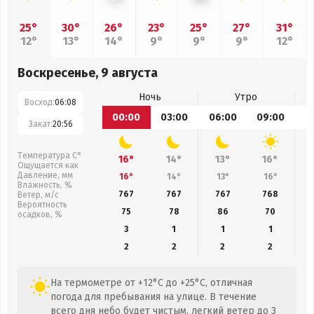
25°
30°
26°
23°
25°
27°
31°
12°
13°
14°
9°
9°
9°
12°
Воскресенье, 9 августа
Ночь
Утро
Восход:
06:08
00:00
03:00
06:00
09:00
1
Закат:
20:56
Температура С°
16°
14°
13°
16°
Ощущается как
Давление, мм
16°
14°
13°
16°
Влажность, %
767
767
767
768
Ветер, м/с
Вероятность
75
78
86
70
осадков, %
3
1
1
1
2
2
2
2
На термометре от +12°C до +25°C, отличная
погода для пребывания на улице. В течение
всего дня небо будет чистым, легкий ветер до 3