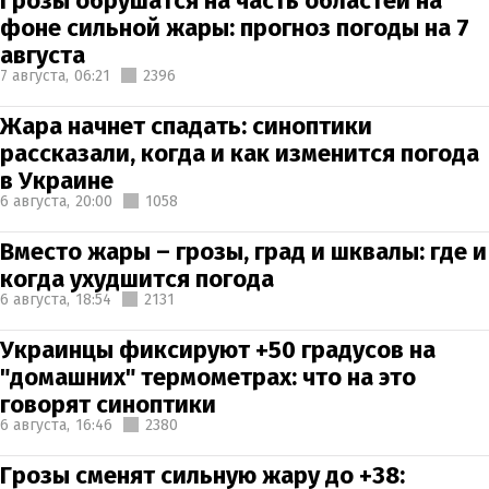
Грозы обрушатся на часть областей на
фоне сильной жары: прогноз погоды на 7
августа
7 августа,
06:21
2396
Жара начнет спадать: синоптики
рассказали, когда и как изменится погода
в Украине
6 августа,
20:00
1058
Вместо жары – грозы, град и шквалы: где и
когда ухудшится погода
6 августа,
18:54
2131
Украинцы фиксируют +50 градусов на
"домашних" термометрах: что на это
говорят синоптики
6 августа,
16:46
2380
Грозы сменят сильную жару до +38: