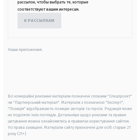
рассылок, чтобы выбрать те, которые
соответствуют вашим интересам.
К РАССЫЛКАМ
Наши приложения:
android
apple
smart tv
samsung smart tv
Всі комерційні рекламні матеріали позначені словами "Спецпроєкт"
чи "Партнерський матеріал". Матеріали з позначкою "Експерт",
"Позиція" відображають позицію авторів та героїв. Редакція може
не поділяти їхніх поглядів. Детальніше щодо реклами та правил
цитування можна ознайомитись в правилах користування сайтом.
Усі права захищені.
Матеріали сайту призначені для осіб старше
21
року (21+)