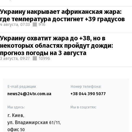
Украину накрывает африканская жара:
где температура достигнет +39 градусов
4 августа,
07:33
916
Украину охватит жара до +38, но в
некоторых областях пройдут дожди:
прогноз погоды на 3 августа
3 августа,
09:27
10996
E-mail редакции
Номер телефона:
news24@24tv.com.ua
+38 044 390 5077
Мы здесь:
Мы в соцсетях:
г. Киев
,
ул. Владимирская
61/11,
офис
50