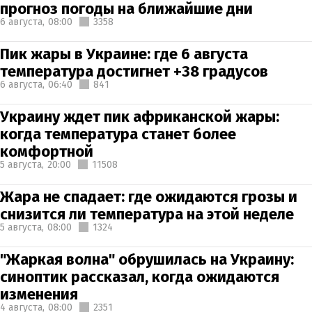
прогноз погоды на ближайшие дни
6 августа,
08:00
3358
Пик жары в Украине: где 6 августа
температура достигнет +38 градусов
6 августа,
06:40
841
Украину ждет пик африканской жары:
когда температура станет более
комфортной
5 августа,
20:00
11508
Жара не спадает: где ожидаются грозы и
снизится ли температура на этой неделе
5 августа,
08:00
1324
"Жаркая волна" обрушилась на Украину:
синоптик рассказал, когда ожидаются
изменения
4 августа,
08:00
2351