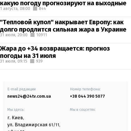
какую погоду прогнозируют на выходные
1 августа,
08:00
844
"Тепловой купол" накрывает Европу: как
долго продлится сильная жара в Украине
31 июля,
20:00
10911
Жара до +34 возвращается: прогноз
погоды на 31 июля
31 июля,
09:15
939
E-mail редакции
Номер телефона:
news24@24tv.com.ua
+38 044 390 5077
Мы здесь:
Мы в соцсетях:
г. Киев
,
ул. Владимирская
61/11,