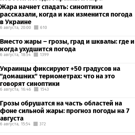
Жара начнет спадать: синоптики
рассказали, когда и как изменится погода
в Украине
6 августа,
20:00
610
Вместо жары – грозы, град и шквалы: где и
когда ухудшится погода
6 августа,
18:54
1399
Украинцы фиксируют +50 градусов на
"домашних" термометрах: что на это
говорят синоптики
6 августа,
16:46
1543
Грозы обрушатся на часть областей на
фоне сильной жары: прогноз погоды на 7
августа
6 августа,
15:54
372