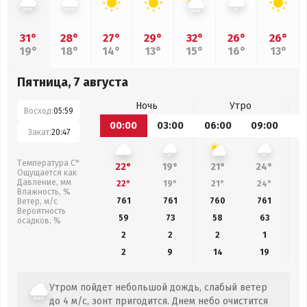
31°
28°
27°
29°
32°
26°
26°
19°
18°
14°
13°
15°
16°
13°
Пятница, 7 августа
Ночь
Утро
Восход:
05:59
00:00
03:00
06:00
09:00
1
Закат:
20:47
Температура С°
22°
19°
21°
24°
Ощущается как
Давление, мм
22°
19°
21°
24°
Влажность, %
761
761
760
761
Ветер, м/с
Вероятность
59
73
58
63
осадков, %
2
2
2
1
2
9
14
19
Утром пойдет небольшой дождь, слабый ветер
до 4 м/с, зонт пригодится. Днем небо очистится