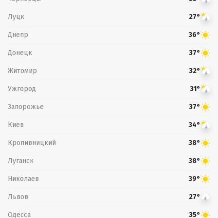
Луцк
27°
Днепр
36°
Донецк
37°
Житомир
32°
Ужгород
31°
Запорожье
37°
Киев
34°
Кропивницкий
38°
Луганск
38°
Николаев
39°
Львов
27°
Одесса
35°