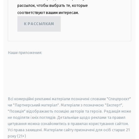
рассылок, чтобы выбрать те, которые
соответствуют вашим интересам.
К РАССЫЛКАМ
Наши приложения:
android
apple
smart tv
samsung smart tv
Всі комерційні рекламні матеріали позначені словами "Спецпроєкт"
чи "Партнерський матеріал". Матеріали з позначкою "Експерт",
"Позиція" відображають позицію авторів та героїв. Редакція може
не поділяти їхніх поглядів. Детальніше щодо реклами та правил
цитування можна ознайомитись в правилах користування сайтом.
Усі права захищені.
Матеріали сайту призначені для осіб старше
21
року (21+)