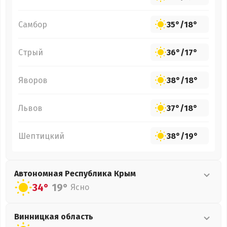
Самбор
35°
/
18°
Стрый
36°
/
17°
Яворов
38°
/
18°
Львов
37°
/
18°
Шептицкий
38°
/
19°
Автономная Республика Крым
34°
19°
Ясно
Винницкая
область