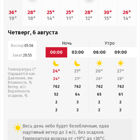
36°
28°
25°
25°
28°
30°
26°
19°
18°
14°
11°
12°
15°
14°
Четверг, 6 августа
Ночь
Утро
Восход:
05:56
00:00
03:00
06:00
09:00
1
Закат:
20:55
Температура С°
24°
21°
20°
27°
Ощущается как
Давление, мм
24°
21°
20°
28°
Влажность, %
762
762
762
762
Ветер, м/с
Вероятность
52
64
65
61
осадков, %
2
3
2
2
2
2
2
2
Весь день небо будет безоблачным, едва
ощутимый ветер до 3 м/с, без осадков.
Температура воздуха от +19°C до +36°C.