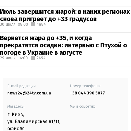
Июль завершится жарой: в каких регионах
снова пригреет до +33 градусов
30 июля,
08:00
1884
Вернется жара до +35, и когда
прекратятся осадки: интервью с Птухой о
погоде в Украине в августе
29 июля,
14:00
2494
E-mail редакции
Номер телефона:
news24@24tv.com.ua
+38 044 390 5077
Мы здесь:
Мы в соцсетях:
г. Киев
,
ул. Владимирская
61/11,
офис
50