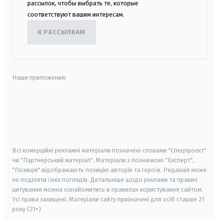
рассылок, чтобы выбрать те, которые
соответствуют вашим интересам.
К РАССЫЛКАМ
Наши приложения:
android
apple
smart tv
samsung smart tv
Всі комерційні рекламні матеріали позначені словами "Спецпроєкт"
чи "Партнерський матеріал". Матеріали з позначкою "Експерт",
"Позиція" відображають позицію авторів та героїв. Редакція може
не поділяти їхніх поглядів. Детальніше щодо реклами та правил
цитування можна ознайомитись в правилах користування сайтом.
Усі права захищені.
Матеріали сайту призначені для осіб старше
21
року (21+)