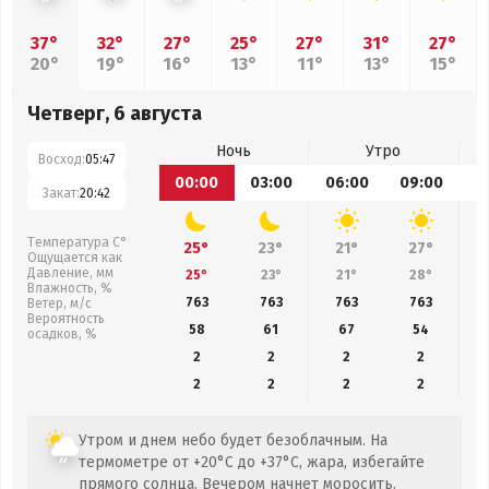
37°
32°
27°
25°
27°
31°
27°
20°
19°
16°
13°
11°
13°
15°
Четверг, 6 августа
Ночь
Утро
Восход:
05:47
00:00
03:00
06:00
09:00
1
Закат:
20:42
Температура С°
25°
23°
21°
27°
Ощущается как
Давление, мм
25°
23°
21°
28°
Влажность, %
763
763
763
763
Ветер, м/с
Вероятность
58
61
67
54
осадков, %
2
2
2
2
2
2
2
2
Утром и днем небо будет безоблачным. На
термометре от +20°C до +37°C, жара, избегайте
прямого солнца. Вечером начнет моросить.