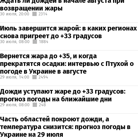
Ждать ли дождей в начале августа при
возвращении жары
30 июля,
20:00
2314
Июль завершится жарой: в каких регионах
снова пригреет до +33 градусов
30 июля,
08:00
1884
Вернется жара до +35, и когда
прекратятся осадки: интервью с Птухой о
погоде в Украине в августе
29 июля,
14:00
2494
Дожди уступают жаре до +33 градусов:
прогноз погоды на ближайшие дни
29 июля,
08:00
248
Часть областей покроют дожди, а
температура снизится: прогноз погоды в
Украине на 29 июля