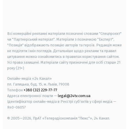
android
apple
smart tv
samsung smart tv
Всі комерційні рекламні матеріали позначені словами "Спецпроєкт"
чи "Партнерський матеріал". Матеріали з позначкою "Експерт",
"Позиція" відображають позицію авторів та героїв. Редакція може
не поділяти їхніх поглядів. Детальніше щодо реклами та правил
цитування можна ознайомитись в правилах користування сайтом.
Усі права захищені.
Матеріали сайту призначені для осіб старше
21
року (21+)
Онлайн-медіа «24 Канал»
пл. Галицька, буд. 15, м. Львів, 79008
Телефон
+380 (32) 229-77-77
Адреса електронної пошти —
legal@24tv.com.ua
Ідентифікатор онлайн-медіа в Реєстрі суб'єктів у сфері медіа —
R40-06057
© 2005—2026,
ПрАТ «Телерадіокомпанія "Люкс"», 24 Канал.