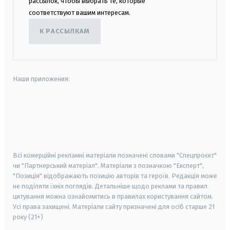
рассылок, чтобы выбрать те, которые
соответствуют вашим интересам.
К РАССЫЛКАМ
Наши приложения:
android
apple
smart tv
samsung smart tv
Всі комерційні рекламні матеріали позначені словами "Спецпроєкт"
чи "Партнерський матеріал". Матеріали з позначкою "Експерт",
"Позиція" відображають позицію авторів та героїв. Редакція може
не поділяти їхніх поглядів. Детальніше щодо реклами та правил
цитування можна ознайомитись в правилах користування сайтом.
Усі права захищені.
Матеріали сайту призначені для осіб старше
21
року (21+)