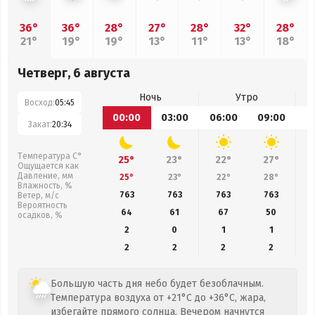
36°
36°
28°
27°
28°
32°
28°
21°
19°
19°
13°
11°
13°
18°
Четверг, 6 августа
Ночь
Утро
Восход:
05:45
00:00
03:00
06:00
09:00
1
Закат:
20:34
Температура С°
25°
23°
22°
27°
Ощущается как
Давление, мм
25°
23°
22°
28°
Влажность, %
763
763
763
763
Ветер, м/с
Вероятность
64
61
67
50
осадков, %
2
0
1
1
2
2
2
2
Большую часть дня небо будет безоблачным.
Температура воздуха от +21°C до +36°C, жара,
избегайте прямого солнца. Вечером начнутся