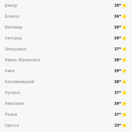
Днепр
35°
Донецк
36°
Житомир
39°
Ужгород
39°
Запорожье
37°
Ивано-Франковск
38°
Киев
39°
Кропивницкий
38°
Луганск
37°
Николаев
39°
Львов
37°
Одесса
33°