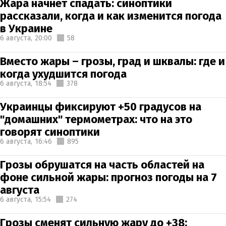
Жара начнет спадать: синоптики
рассказали, когда и как изменится погода
в Украине
6 августа,
20:00
58
Вместо жары – грозы, град и шквалы: где и
когда ухудшится погода
6 августа,
18:54
378
Украинцы фиксируют +50 градусов на
"домашних" термометрах: что на это
говорят синоптики
6 августа,
16:46
895
Грозы обрушатся на часть областей на
фоне сильной жары: прогноз погоды на 7
августа
6 августа,
15:54
274
Грозы сменят сильную жару до +38: