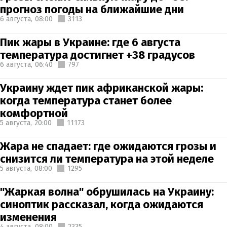
прогноз погоды на ближайшие дни
6 августа,
08:00
3113
Пик жары в Украине: где 6 августа
температура достигнет +38 градусов
6 августа,
06:40
797
Украину ждет пик африканской жары:
когда температура станет более
комфортной
5 августа,
20:00
11173
Жара не спадает: где ожидаются грозы и
снизится ли температура на этой неделе
5 августа,
08:00
1295
"Жаркая волна" обрушилась на Украину:
синоптик рассказал, когда ожидаются
изменения
4 августа,
08:00
2335