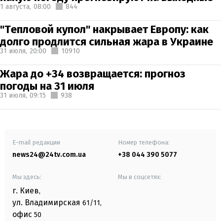
1 августа,
08:00
844
"Тепловой купол" накрывает Европу: как
долго продлится сильная жара в Украине
31 июля,
20:00
10910
Жара до +34 возвращается: прогноз
погоды на 31 июля
31 июля,
09:15
938
E-mail редакции
Номер телефона:
news24@24tv.com.ua
+38 044 390 5077
Мы здесь:
Мы в соцсетях:
г. Киев
,
ул. Владимирская
61/11,
офис
50