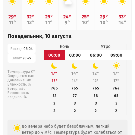
29°
32°
25°
24°
25°
29°
33°
11°
13°
11°
9°
10°
10°
14°
Понедельник, 10 августа
Ночь
Утро
Восход:
06:04
00:00
03:00
06:00
09:00
1
Закат:
20:45
Температура С°
17°
14°
12°
17°
Ощущается как
Давление, мм
17°
14°
12°
17°
Влажность, %
766
765
765
764
Ветер, м/с
Вероятность
73
77
78
65
осадков, %
3
3
3
3
2
2
2
2
До вечера небо будет безоблачным, легкий
ветер до 4 м/с. Температура будет колебаться от