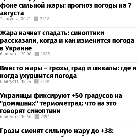
фоне сильной жары: прогноз погоды на 7
августа
7 августа,
06:21
2412
Жара начнет спадать: синоптики
рассказали, когда и как изменится погода
в Украине
6 августа,
20:00
1085
Вместо жары – грозы, град и шквалы: где и
когда ухудшится погода
6 августа,
18:54
2139
Украинцы фиксируют +50 градусов на
"домашних" термометрах: что на это
говорят синоптики
6 августа,
16:46
2394
Грозы сменят сильную жару до +38: