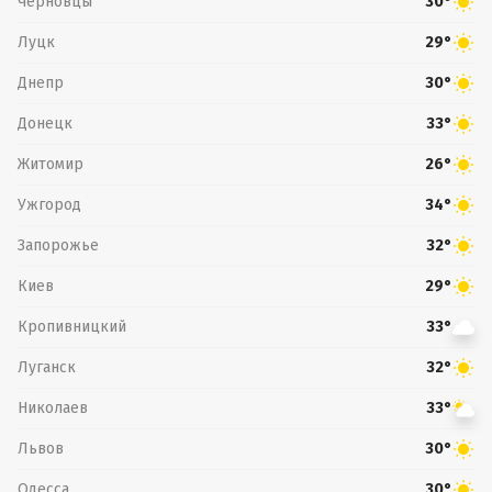
Черновцы
30°
Луцк
29°
Днепр
30°
Донецк
33°
Житомир
26°
Ужгород
34°
Запорожье
32°
Киев
29°
Кропивницкий
33°
Луганск
32°
Николаев
33°
Львов
30°
Одесса
30°