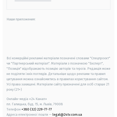
Наши приложения:
android
apple
smart tv
samsung smart tv
Всі комерційні рекламні матеріали позначені словами "Спецпроєкт"
чи "Партнерський матеріал". Матеріали з позначкою "Експерт",
"Позиція" відображають позицію авторів та героїв. Редакція може
не поділяти їхніх поглядів. Детальніше щодо реклами та правил
цитування можна ознайомитись в правилах користування сайтом.
Усі права захищені.
Матеріали сайту призначені для осіб старше
21
року (21+)
Онлайн-медіа «24 Канал»
пл. Галицька, буд. 15, м. Львів, 79008
Телефон
+380 (32) 229-77-77
Адреса електронної пошти —
legal@24tv.com.ua