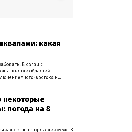
 шквалами: какая
абевать. В связи с
большинстве областей
ключением юго-востока и
о некоторые
: погода на 8
лачная погода с прояснениями. В