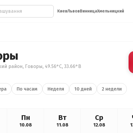
Киев
Львов
Винница
Хмельницкий
оры
ий район, Говоры, 49.56°С, 33.66°В
ера
По часам
Неделя
10 дней
2 недели
Пн
Вт
Ср
10.08
11.08
12.08
1