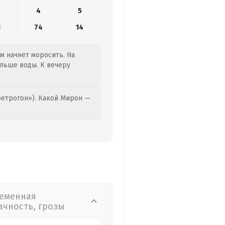
4
5
1
74
14
ем начнет моросить. На
ольше воды. К вечеру
етрогон»). Какой Мирон —
еменная
ачность, грозы