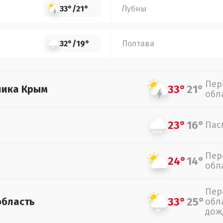
33°
/
21°
Лубны
32°
/
19°
Полтава
Пер
33°
21°
лика Крым
обл
23°
16°
Пас
Пер
24°
14°
обл
Пер
33°
25°
область
обл
дож