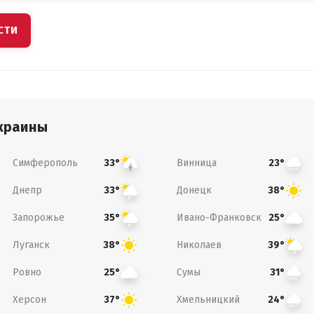
СТИ
краины
Симферополь
Винница
33°
23°
Днепр
Донецк
33°
38°
Запорожье
Ивано-Франковск
35°
25°
Луганск
Николаев
38°
39°
Ровно
Сумы
25°
31°
Херсон
Хмельницкий
37°
24°