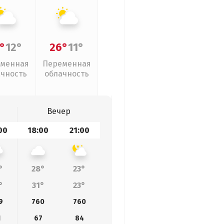
°
12°
26°
11°
менная
Переменная
ачность
облачность
Вечер
00
18:00
21:00
°
28°
23°
°
31°
23°
9
760
760
1
67
84