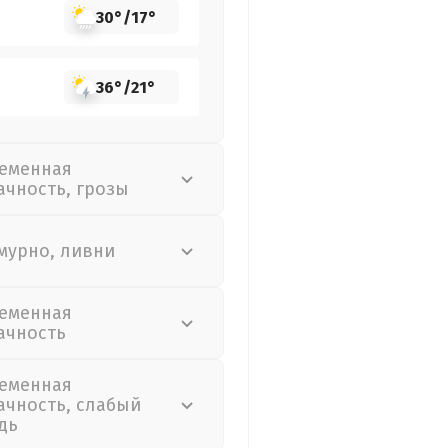
30°
/
17°
36°
/
21°
еменная
ачность, грозы
мурно, ливни
еменная
ачность
еменная
ачность, слабый
дь