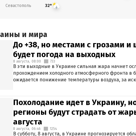
Севастополь
32°
раины и мира
До +38, но местами с грозами и
будет погода на выходных
8 августа,
08:00
733
В эти выходные в Украине сильная жара начнет осл
прохождением холодного атмосферного фронта в 
ожидается понижение температуры воздуха, за ис
Крыма.
Похолодание идет в Украину, н
регионы будут страдать от жары
августа
8 августа,
06:46
1254
В субботу, 8 августа, в Украине прогнозируется об