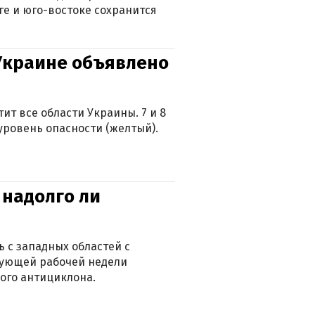
ге и юго-востоке сохранится
 Украине объявлено
ит все области Украины. 7 и 8
 уровень опасности (желтый).
 надолго ли
 с западных областей с
дующей рабочей недели
ого антициклона.