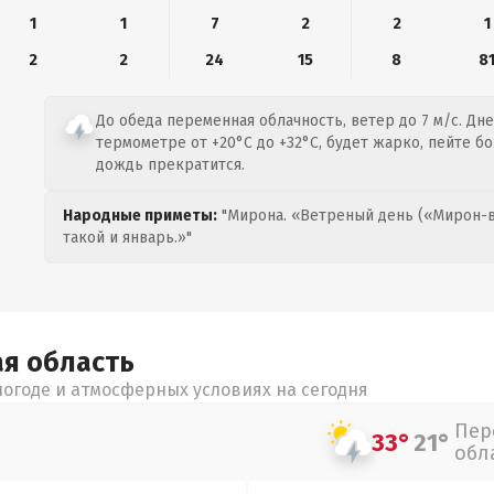
1
1
7
2
2
1
2
2
24
15
8
8
До обеда переменная облачность, ветер до 7 м/с. Дн
термометре от +20°C до +32°C, будет жарко, пейте б
дождь прекратится.
Народные приметы:
"Мирона. «Ветреный день («Мирон-в
такой и январь.»"
ая
область
огоде и атмосферных условиях на сегодня
Пер
33°
21°
обл